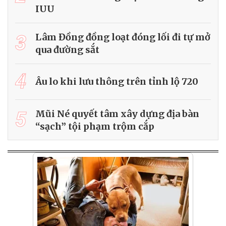
IUU
3
Lâm Đồng đồng loạt đóng lối đi tự mở
qua đường sắt
4
Âu lo khi lưu thông trên tỉnh lộ 720
5
Mũi Né quyết tâm xây dựng địa bàn
“sạch” tội phạm trộm cắp