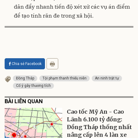
dân đẩy nhanh tiến độ xét xử các vụ án điểm
để tạo tính răn đe trong xã hội.
Chia sẻ Facebook
Đồng Tháp
Tội phạm thanh thiếu niên
An ninh trật tự
Cố ý gây thương tích
BÀI LIÊN QUAN
Cao tốc Mỹ An - Cao
Lãnh 6.100 tỷ đồng:
Đồng Tháp thống nhất
nâng cấp lên 4 làn xe