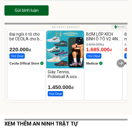
Gửi bình luận
Unmute
Unmute
U
ADVERTISEMENT
Đai ngồi ô tô cho
BƠM LỐP KÍCH
Đèn
-37%
bé CECILA cho bé
BÌNH Ô TÔ V2 4IN1
mặt
1-9 tuổi
Medicar
202
2.690.000
1.08
đ
12.000mAh
LED
220.000
1.685.000
46
đ
đ
Hot Deal
Hot Deal
Flas
Cecila Offical Store
Medicar
A do
Giày Tennis,
Pickleball A.sics
Resolution X Đủ
Các Phối Màu
1.450.000
đ
Hot Deal
XEM THÊM AN NINH TRẬT TỰ