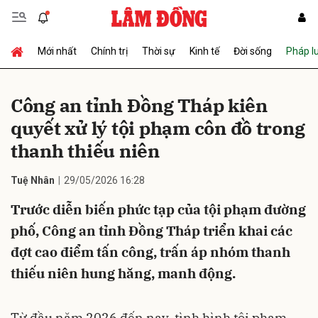
Mới nhất
Chính trị
Thời sự
Kinh tế
Đời sống
Pháp l
Gửi bình luận
Công an tỉnh Đồng Tháp kiên
quyết xử lý tội phạm côn đồ trong
thanh thiếu niên
Tuệ Nhân
29/05/2026 16:28
Trước diễn biến phức tạp của tội phạm đường
Hủy
Gửi
phố, Công an tỉnh Đồng Tháp triển khai các
đợt cao điểm tấn công, trấn áp nhóm thanh
thiếu niên hung hăng, manh động.
Từ đầu năm 2026 đến nay, tình hình tội phạm