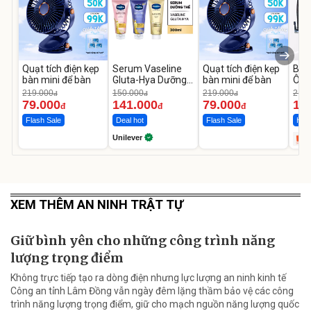
Quạt tích điện kẹp
Serum Vaseline
Quạt tích điện kẹp
Bơm
bàn mini để bàn
Gluta-Hya Dưỡng
bàn mini để bàn
Ô T
Da Sáng Mịn Sau 7
MED
219.000
150.000
219.000
2.69
đ
đ
đ
Ngày
12.
79.000
141.000
79.000
1.
đ
đ
đ
Flash Sale
Deal hot
Flash Sale
Hot 
Unilever
XEM THÊM AN NINH TRẬT TỰ
Giữ bình yên cho những công trình năng
lượng trọng điểm
Không trực tiếp tạo ra dòng điện nhưng lực lượng an ninh kinh tế
Công an tỉnh Lâm Đồng vẫn ngày đêm lặng thầm bảo vệ các công
trình năng lượng trọng điểm, giữ cho mạch nguồn năng lượng quốc