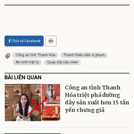
Chia sẻ Facebook
Công an tỉnh Thanh Hóa
Thanh thiếu niên vi phạm
An ninh trật tự
Quay clip câu view
BÀI LIÊN QUAN
Công an tỉnh Thanh
Hóa triệt phá đường
dây sản xuất hơn 15 tấn
yến chưng giả