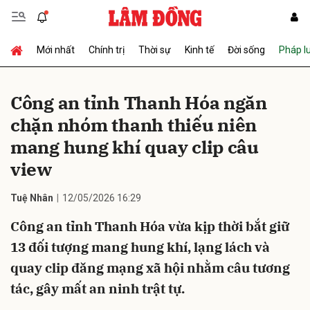
Mới nhất
Chính trị
Thời sự
Kinh tế
Đời sống
Pháp l
Gửi bình luận
Công an tỉnh Thanh Hóa ngăn
chặn nhóm thanh thiếu niên
mang hung khí quay clip câu
view
Tuệ Nhân
12/05/2026 16:29
Hủy
Gửi
Công an tỉnh Thanh Hóa vừa kịp thời bắt giữ
13 đối tượng mang hung khí, lạng lách và
quay clip đăng mạng xã hội nhằm câu tương
tác, gây mất an ninh trật tự.