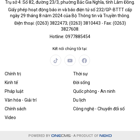
Trụ sở 4: Số 82, đường 23/3, phường Bắc Gia Nghĩa, tỉnh Lâm Đồng.
Giấy phép hoạt động báo in và báo điện tử số 232/GP-BTTT cấp
ngày 29 tháng 8 năm 2024 của Bộ Thông tin và Truyền thông.
Điện thoại: (0263) 3822473; (0263) 3810443 - Fax: (0263)
3827608.
Hotline: 0977885454
Kết nối chúng tôi tại:
Chính trị
Thời sự
Kinh tế
Đời sống
Pháp luật
Quốc phòng - An ninh
Văn hóa - Giải trí
Du lịch
Chính sách
Công nghệ - Chuyển đổi số
Video
POWERED BY
ONE
CMS
- A PRODUCT OF
NEKO