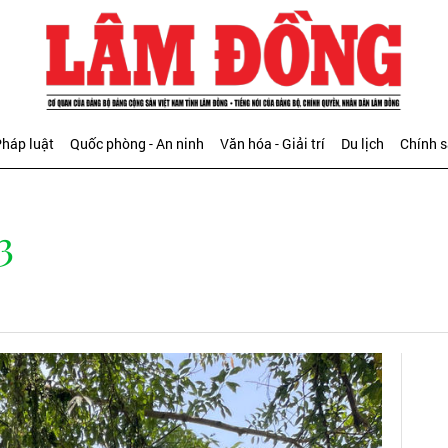
háp luật
Quốc phòng - An ninh
Văn hóa - Giải trí
Du lịch
Chính 
3