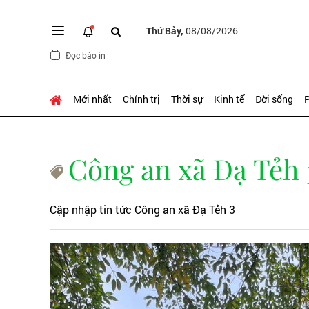
Thứ Bảy,
08/08/2026
Đọc báo in
Mới nhất
Chính trị
Thời sự
Kinh tế
Đời sống
P
Công an xã Đạ Tẻh 
Cập nhập tin tức Công an xã Đạ Tẻh 3