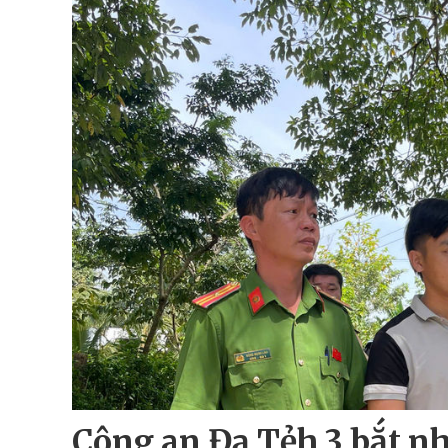
Công an Đạ Tẻh 3 bắt n