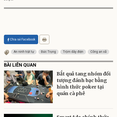
Chia sẻ Facebook
An ninh trật tự
Đức Trọng
Trộm dây điện
Công an xã
BÀI LIÊN QUAN
Bắt quả tang nhóm đối
tượng đánh bạc bằng
hình thức poker tại
quán cà phê