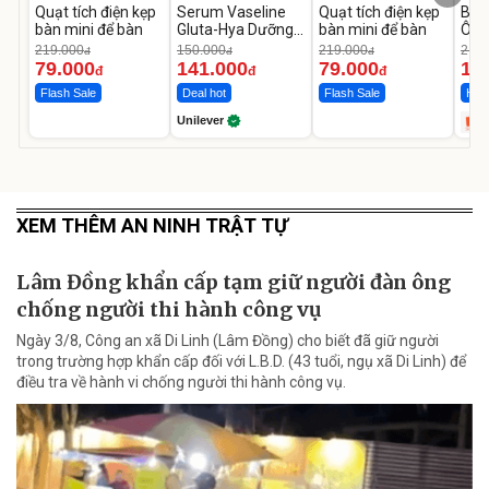
Quạt tích điện kẹp
Serum Vaseline
Quạt tích điện kẹp
Bơm
bàn mini để bàn
Gluta-Hya Dưỡng
bàn mini để bàn
Ô T
Da Sáng Mịn Sau 7
MED
219.000
150.000
219.000
2.69
đ
đ
đ
Ngày
12.
79.000
141.000
79.000
1.
đ
đ
đ
Flash Sale
Deal hot
Flash Sale
Hot 
Unilever
XEM THÊM AN NINH TRẬT TỰ
Lâm Đồng khẩn cấp tạm giữ người đàn ông
chống người thi hành công vụ
Ngày 3/8, Công an xã Di Linh (Lâm Đồng) cho biết đã giữ người
trong trường hợp khẩn cấp đối với L.B.D. (43 tuổi, ngụ xã Di Linh) để
điều tra về hành vi chống người thi hành công vụ.