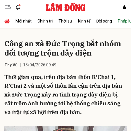
Mới nhất
Chính trị
Thời sự
Kinh tế
Đời sống
Pháp l
Gửi bình luận
Công an xã Đức Trọng bắt nhóm
đối tượng trộm dây điện
Thy Vũ
15/04/2026 09:49
Thời gian qua, trên địa bàn thôn R’Chai 1,
R’Chai 2 và một số thôn lân cận trên địa bàn
Hủy
Gửi
xã Đức Trọng xảy ra tình trạng dây điện bị
cắt trộm ảnh hưởng tới hệ thống chiếu sáng
và trật tự xã hội trên địa bàn.