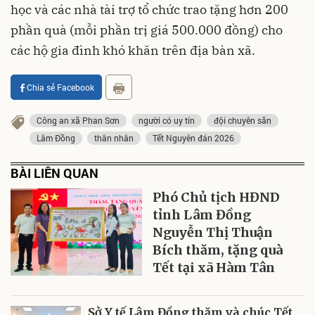
học và các nhà tài trợ tổ chức trao tặng hơn 200
phần quà (mỗi phần trị giá 500.000 đồng) cho
các hộ gia đình khó khăn trên địa bàn xã.
Chia sẻ Facebook
Công an xã Phan Sơn
người có uy tín
đội chuyên săn
Lâm Đồng
thân nhân
Tết Nguyên đán 2026
BÀI LIÊN QUAN
Phó Chủ tịch HĐND
tỉnh Lâm Đồng
Nguyễn Thị Thuận
Bích thăm, tặng quà
Tết tại xã Hàm Tân
Sở Y tế Lâm Đồng thăm và chúc Tết