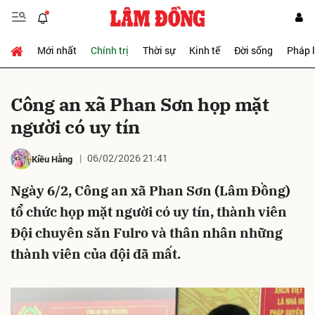
Mới nhất
Chính trị
Thời sự
Kinh tế
Đời sống
Pháp 
Gửi bình luận
Công an xã Phan Sơn họp mặt
người có uy tín
06/02/2026 21:41
Kiều Hằng
Ngày 6/2, Công an xã Phan Sơn (Lâm Đồng)
tổ chức họp mặt người có uy tín, thành viên
Hủy
Gửi
Đội chuyên săn Fulro và thân nhân những
thành viên của đội đã mất.