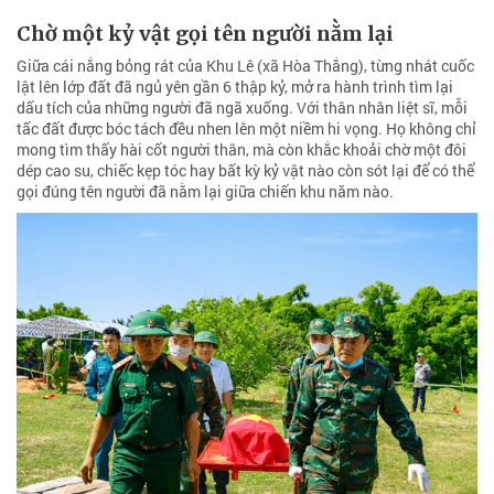
Chờ một kỷ vật gọi tên người nằm lại
Giữa cái nắng bỏng rát của Khu Lê (xã Hòa Thắng), từng nhát cuốc
lật lên lớp đất đã ngủ yên gần 6 thập kỷ, mở ra hành trình tìm lại
dấu tích của những người đã ngã xuống. Với thân nhân liệt sĩ, mỗi
tấc đất được bóc tách đều nhen lên một niềm hi vọng. Họ không chỉ
mong tìm thấy hài cốt người thân, mà còn khắc khoải chờ một đôi
dép cao su, chiếc kẹp tóc hay bất kỳ kỷ vật nào còn sót lại để có thể
gọi đúng tên người đã nằm lại giữa chiến khu năm nào.