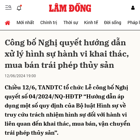
Mới nhất
Chính trị
Thời sự
Kinh tế
Đời sống
Pháp 
Gửi bình luận
Công bố Nghị quyết hướng dẫn
xử lý hình sự hành vi khai thác,
mua bán trái phép thủy sản
12/06/2024 19:00
Chiều 12/6, TANDTC tổ chức Lễ công bố Nghị
Hủy
Gửi
quyết số 04/2024/NQ-HĐTP “Hướng dẫn áp
dụng một số quy định của Bộ luật Hình sự về
truy cứu trách nhiệm hình sự đối với hành vi
liên quan đến khai thác, mua bán, vận chuyển
trái phép thủy sản”.