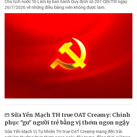
Chủ tịch nước Tô Lâm ký ban hành Quy định số 207-QĐ/TW ngày
26/7/2026 về những điều Đảng viên không được làm.
Sữa Yến Mạch TH true OAT Creamy: Chinh
phục "gu" người trẻ bằng vị thơm ngon ngậy
Sữa Yến Mạch Vị Tự Nhiên TH true OAT Creamy mang đến trải