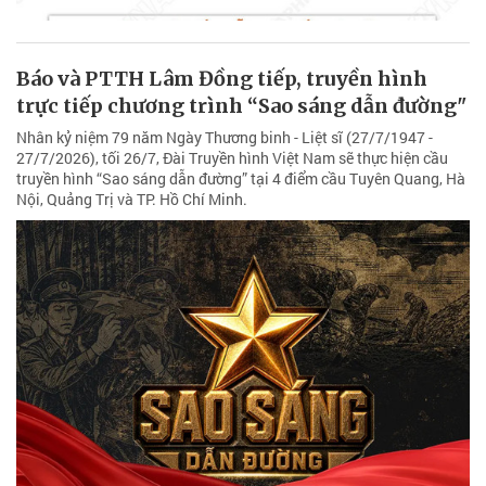
Báo và PTTH Lâm Đồng tiếp, truyền hình
trực tiếp chương trình “Sao sáng dẫn đường"
Nhân kỷ niệm 79 năm Ngày Thương binh - Liệt sĩ (27/7/1947 -
27/7/2026), tối 26/7, Đài Truyền hình Việt Nam sẽ thực hiện cầu
truyền hình “Sao sáng dẫn đường” tại 4 điểm cầu Tuyên Quang, Hà
Nội, Quảng Trị và TP. Hồ Chí Minh.