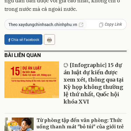
ngư dân bán được với giá cao nhất, không chỉ ở
trong nước mà cả ngoài nước.
Copy Link
Theo xaydungchinhsach.chinhphu.vn
Chia sẻ Facebook
BÀI LIÊN QUAN
[Infographic] 15 dự
án luật dự kiến được
xem xét, thông qua tại
Kỳ họp không thường
lệ thứ nhất, Quốc hội
khóa XVI
Từ phòng tập đến văn phòng: Thức
uống thanh mát "bỏ túi" của giới trẻ