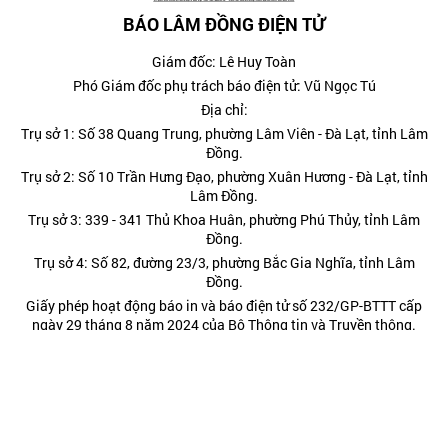
BÁO LÂM ĐỒNG ĐIỆN TỬ
Giám đốc: Lê Huy Toàn
Phó Giám đốc phụ trách báo điện tử: Vũ Ngọc Tú
Địa chỉ:
Trụ sở 1: Số 38 Quang Trung, phường Lâm Viên - Đà Lạt, tỉnh Lâm
Đồng.
Trụ sở 2: Số 10 Trần Hưng Đạo, phường Xuân Hương - Đà Lạt, tỉnh
Lâm Đồng.
Trụ sở 3: 339 - 341 Thủ Khoa Huân, phường Phú Thủy, tỉnh Lâm
Đồng.
Trụ sở 4: Số 82, đường 23/3, phường Bắc Gia Nghĩa, tỉnh Lâm
Đồng.
Giấy phép hoạt động báo in và báo điện tử số 232/GP-BTTT cấp
ngày 29 tháng 8 năm 2024 của Bộ Thông tin và Truyền thông.
Điện thoại: (0263) 3822473; (0263) 3810443 - Fax: (0263)
3827608.
Hotline: 0977885454
Kết nối chúng tôi tại: