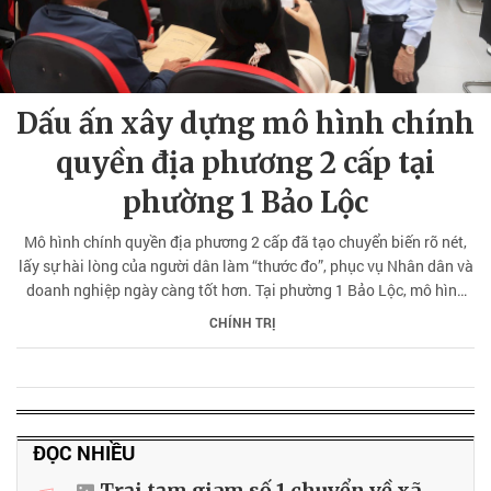
Dấu ấn xây dựng mô hình chính
quyền địa phương 2 cấp tại
phường 1 Bảo Lộc
Mô hình chính quyền địa phương 2 cấp đã tạo chuyển biến rõ nét,
lấy sự hài lòng của người dân làm “thước đo”, phục vụ Nhân dân và
doanh nghiệp ngày càng tốt hơn. Tại phường 1 Bảo Lộc, mô hình
này ghi dấu ấn với sự chủ động, sáng tạo, kịp thời tháo gỡ khó
CHÍNH TRỊ
khăn, bảo đảm phục vụ thông suốt, hiệu quả.
ĐỌC NHIỀU
Trại tạm giam số 1 chuyển về xã