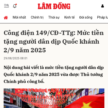
Mới nhất
Chính trị
Thời sự
Kinh tế
Đời sống
Pháp l
Gửi bình luận
Công điện 149/CĐ-TTg: Mức tiền
tặng người dân dịp Quốc khánh
2/9 năm 2025
29/08/2025 08:01
Nội dung bài viết là mức tiền tặng người dân dịp
Hủy
Gửi
Quốc khánh 2/9 năm 2025 vừa được Thủ tướng
Chính phủ công bố.