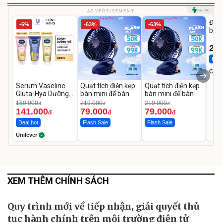
U
ADVERTISEMENT
Đai 
-6%
-63%
-63%
bé 
1-9 
22
Hot 
Cecil
Serum Vaseline
Quạt tích điện kẹp
Quạt tích điện kẹp
Gluta-Hya Dưỡng
bàn mini để bàn
bàn mini để bàn
Da Sáng Mịn Sau 7
150.000
219.000
219.000
đ
đ
đ
Ngày
141.000
79.000
79.000
đ
đ
đ
Deal hot
Flash Sale
Flash Sale
Unilever
XEM THÊM CHÍNH SÁCH
Quy trình mới về tiếp nhận, giải quyết thủ
tục hành chính trên môi trường điện tử