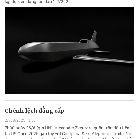
kg; dự kiến dùng lần đầu 1-2/2026.
Chênh lệch đẳng cấp
27/08/2025 12:58
7h30 ngày 26/8 (giờ HN), Alexander Zverev ra quân trận đầu tiên
tại US Open 2025 gặp tay vợt Cộng hòa Séc - Alejandro Tabilo. Với