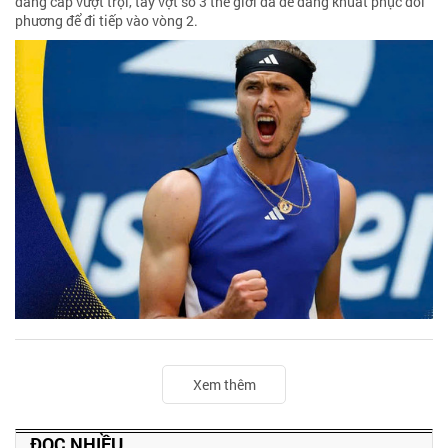
đẳng cấp vượt trội, tay vợt số 3 thế giới đã dễ dàng khuất phục đối
phương để đi tiếp vào vòng 2.
Xem thêm
ĐỌC NHIỀU