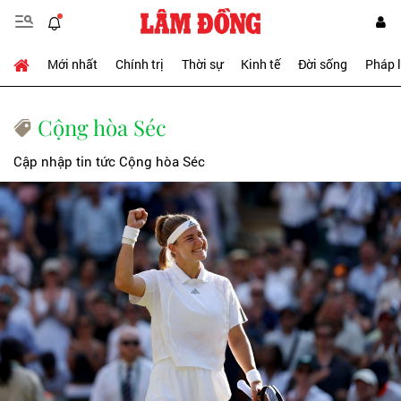
Mới nhất
Chính trị
Thời sự
Kinh tế
Đời sống
Pháp 
Cộng hòa Séc
Cập nhập tin tức Cộng hòa Séc