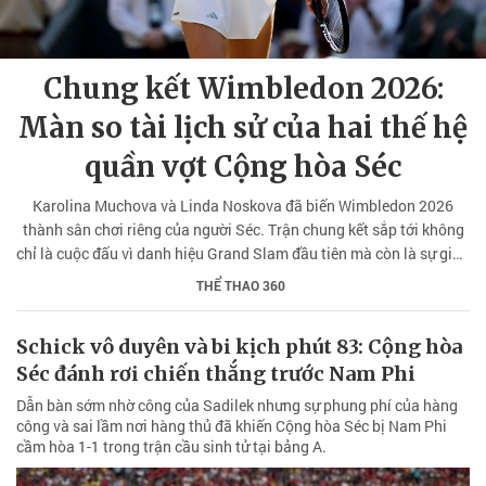
Chung kết Wimbledon 2026:
Màn so tài lịch sử của hai thế hệ
quần vợt Cộng hòa Séc
Karolina Muchova và Linda Noskova đã biến Wimbledon 2026
thành sân chơi riêng của người Séc. Trận chung kết sắp tới không
chỉ là cuộc đấu vì danh hiệu Grand Slam đầu tiên mà còn là sự giao
thoa giữa nghệ thuật và sức mạnh.
THỂ THAO 360
Schick vô duyên và bi kịch phút 83: Cộng hòa
Séc đánh rơi chiến thắng trước Nam Phi
Dẫn bàn sớm nhờ công của Sadilek nhưng sự phung phí của hàng
công và sai lầm nơi hàng thủ đã khiến Cộng hòa Séc bị Nam Phi
cầm hòa 1-1 trong trận cầu sinh tử tại bảng A.