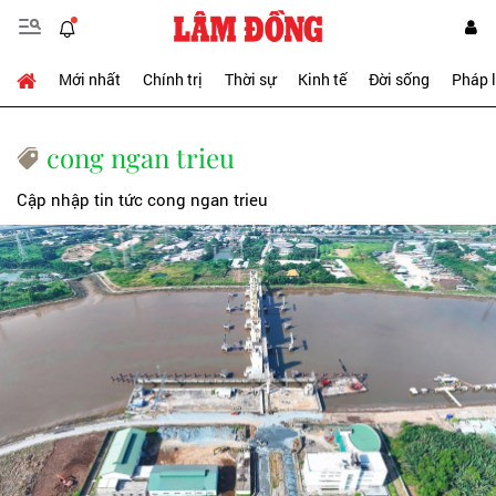
Mới nhất
Chính trị
Thời sự
Kinh tế
Đời sống
Pháp 
cong ngan trieu
Cập nhập tin tức cong ngan trieu