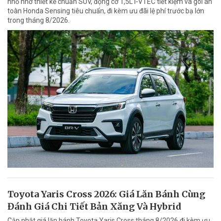
nhỏ nhờ thiết kế chuẩn SUV, động cơ 1,5L i-VTEC tiết kiệm và gói an
toàn Honda Sensing tiêu chuẩn, đi kèm ưu đãi lệ phí trước bạ lớn
trong tháng 8/2026.
Toyota Yaris Cross 2026: Giá Lăn Bánh Cùng
Đánh Giá Chi Tiết Bản Xăng Và Hybrid
Cập nhật giá lăn bánh Toyota Yaris Cross tháng 8/2026 đi kèm ưu