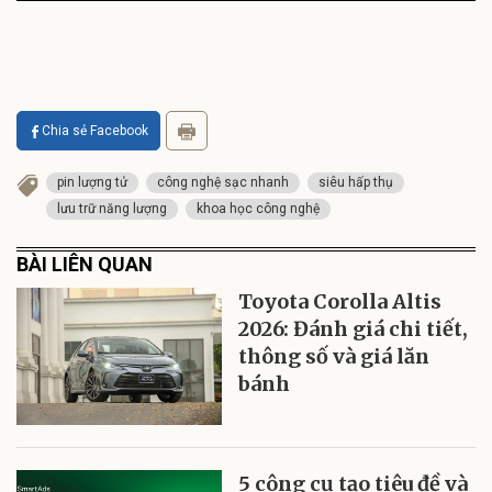
Chia sẻ Facebook
pin lượng tử
công nghệ sạc nhanh
siêu hấp thụ
lưu trữ năng lượng
khoa học công nghệ
BÀI LIÊN QUAN
Toyota Corolla Altis
2026: Đánh giá chi tiết,
thông số và giá lăn
bánh
5 công cụ tạo tiêu đề và