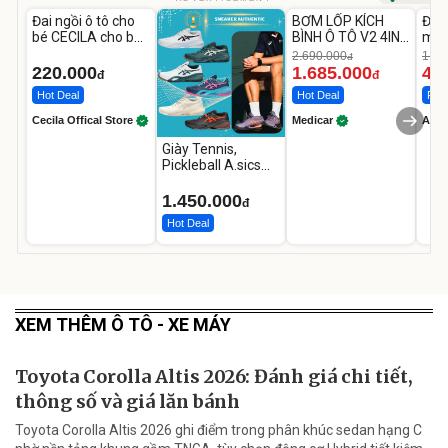
Đai ngồi ô tô cho
BƠM LỐP KÍCH
Đèn
-37%
bé CECILA cho bé
BÌNH Ô TÔ V2 4IN1
mặt
1-9 tuổi
Medicar
202
2.690.000
1.08
đ
12.000mAh
LED
220.000
1.685.000
46
đ
đ
Hot Deal
Hot Deal
Flas
Cecila Offical Store
Medicar
A do
Giày Tennis,
Pickleball A.sics
Resolution X Đủ
Các Phối Màu
1.450.000
đ
Hot Deal
XEM THÊM Ô TÔ - XE MÁY
Toyota Corolla Altis 2026: Đánh giá chi tiết,
thông số và giá lăn bánh
Toyota Corolla Altis 2026 ghi điểm trong phân khúc sedan hạng C