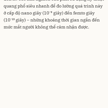
quang phổ siêu nhanh để đo lường quá trình này
ở cấp độ nano giây (10⁻⁹ giây) đến femto giây
(10⁻¹⁵ giây) – những khoảng thời gian ngắn đến
mức mắt người không thể cảm nhận được.