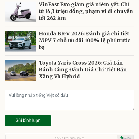
VinFast Evo giảm giá niêm yết: Chỉ
từ 14,3 triệu đồng, phạm vi di chuyển
tới 262 km
Honda BR-V 2026: Đánh giá chi tiết
MPV 7 chỗ ưu đãi 100% lệ phí trước
bạ
Toyota Yaris Cross 2026: Giá Lăn
Bánh Cùng Đánh Giá Chi Tiết Bản
Xăng Và Hybrid
Gửi bình luận
Unmute
Unmute
U
ADVERTISEMENT