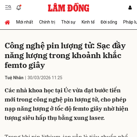
Mới nhất
Chính trị
Thời sự
Kinh tế
Đời sống
Pháp l
Gửi bình luận
Công nghệ pin lượng tử: Sạc đầy
năng lượng trong khoảnh khắc
femto giây
Tuệ Nhân
30/03/2026 11:25
Các nhà khoa học tại Úc vừa đạt bước tiến
Hủy
Gửi
mới trong công nghệ pin lượng tử, cho phép
nạp năng lượng ở tốc độ femto giây nhờ hiện
tượng siêu hấp thụ bằng xung laser.
Trong khi pin lithium-ion vẫn là tiêu chuẩn phổ