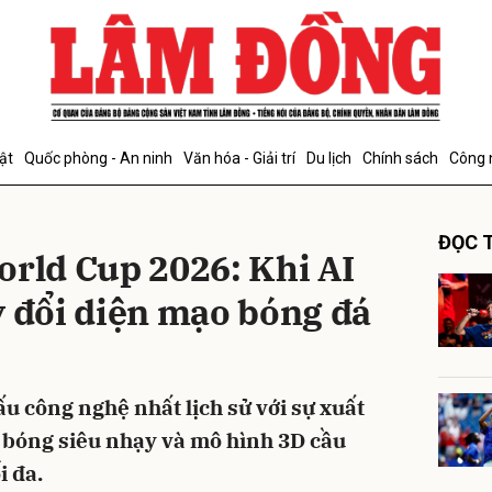
bình luận
ật
Quốc phòng - An ninh
Văn hóa - Giải trí
Du lịch
Chính sách
Công 
ĐỌC T
orld Cup 2026: Khi AI
y đổi diện mạo bóng đá
Hủy
G
ấu công nghệ nhất lịch sử với sự xuất
n bóng siêu nhạy và mô hình 3D cầu
i đa.