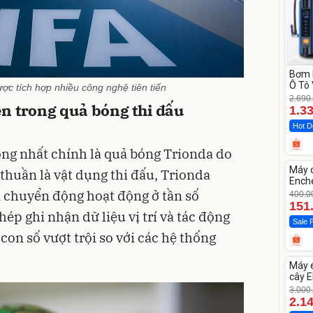
Bơm 
Ô Tô 
c tích hợp nhiều công nghệ tiên tiến
MEDI
2.690
n trong quả bóng thi đấu
12.0
1.3
Hot D
ng nhất chính là quả bóng Trionda do
Unm
Máy 
thuần là vật dụng thi đấu, Trionda
-62%
Enche
dao 
 chuyển động hoạt động ở tần số
400.0
151
p ghi nhận dữ liệu vị trí và tác động
Sale 
 con số vượt trội so với các hệ thống
Unm
Máy 
-28%
cây E
1855
3.000
2.1