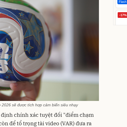
Flash
-17%
Bạt p
cấp, 
lớp
392.0
325
Đã bá
 2026 sẽ được tích hợp cảm biến siêu nhạy
c định chính xác tuyệt đối "điểm chạm
còn để tổ trọng tài video (VAR) đưa ra