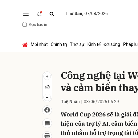
Thứ Sáu,
07/08/2026
Đọc báo in
Gửi 
Mới nhất
Chính trị
Thời sự
Kinh tế
Đời sống
Pháp lu
Công nghệ tại W
và cảm biến tha
Tuệ Nhân
03/06/2026 06:29
World Cup 2026 sẽ là giải đ
hiện của trợ lý AI, cảm biế
thủ nhằm hỗ trợ trọng tài tố