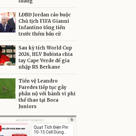
thắng
LĐBĐ Jordan cáo buộc
Chủ tịch FIFA Gianni
Infantino tống tiền
trước thềm bầu cử
Sau kỳ tích World Cup
2026, HLV Bubista chia
tay Cape Verde để gia
nhập RS Berkane
Tiền vệ Leandro
Paredes tiếp tục gây
phẫn nộ với hành vi phi
thể thao tại Boca
Juniors
Unmute
ADVERTISEMENT
Video
Quạt Tích Điện Pin
Player
-54%
is
10-15 Cell Dùng
loading.