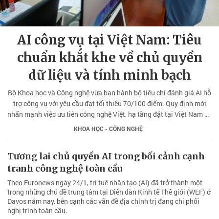
AI công vụ tại Việt Nam: Tiêu
chuẩn khắt khe về chủ quyền
dữ liệu và tính minh bạch
Bộ Khoa học và Công nghệ vừa ban hành bộ tiêu chí đánh giá AI hỗ
trợ công vụ với yêu cầu đạt tối thiểu 70/100 điểm. Quy định mới
nhấn mạnh việc ưu tiên công nghệ Việt, hạ tầng đặt tại Việt Nam và
khả năng dẫn nguồn pháp luật chính xác 100%.
KHOA HỌC - CÔNG NGHỆ
Tương lai chủ quyền AI trong bối cảnh cạnh
tranh công nghệ toàn cầu
Theo Euronews ngày 24/1, trí tuệ nhân tạo (AI) đã trở thành một
trong những chủ đề trung tâm tại Diễn đàn Kinh tế Thế giới (WEF) ở
Davos năm nay, bên cạnh các vấn đề địa chính trị đang chi phối
nghị trình toàn cầu.