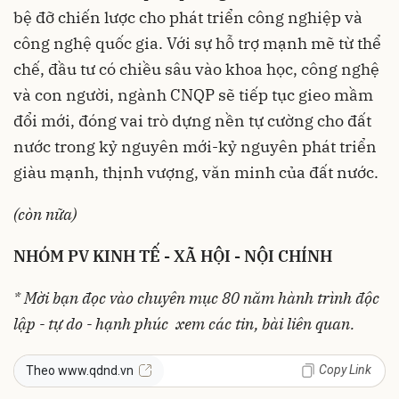
bệ đỡ chiến lược cho phát triển công nghiệp và
công nghệ quốc gia. Với sự hỗ trợ mạnh mẽ từ thể
chế, đầu tư có chiều sâu vào khoa học, công nghệ
và con người, ngành CNQP sẽ tiếp tục gieo mầm
đổi mới, đóng vai trò dựng nền tự cường cho đất
nước trong kỷ nguyên mới-kỷ nguyên phát triển
giàu mạnh, thịnh vượng, văn minh của đất nước.
(còn nữa)
NHÓM PV KINH TẾ - XÃ HỘI - NỘI CHÍNH
* Mời bạn đọc vào chuyên mục
80 năm hành trình độc
lập - tự do - hạnh phúc
xem các tin, bài liên quan.
Copy Link
Theo www.qdnd.vn