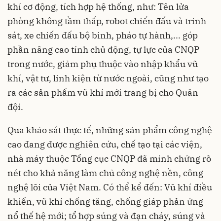
khí cơ động, tích hợp hệ thống, như: Tên lửa
phòng không tầm thấp, robot chiến đấu và trinh
sát, xe chiến đấu bộ binh, pháo tự hành,... góp
phần nâng cao tính chủ động, tự lực của CNQP
trong nước, giảm phụ thuộc vào nhập khẩu vũ
khí, vật tư, linh kiện từ nước ngoài, cũng như tạo
ra các sản phẩm vũ khí mới trang bị cho Quân
đội.
Qua khảo sát thực tế, những sản phẩm công nghệ
cao đang được nghiên cứu, chế tạo tại các viện,
nhà máy thuộc Tổng cục CNQP đã minh chứng rõ
nét cho khả năng làm chủ công nghệ nền, công
nghệ lõi của Việt Nam. Có thể kể đến: Vũ khí điều
khiển, vũ khí chống tăng, chống giáp phản ứng
nổ thế hệ mới; tổ hợp súng và đạn cháy, súng và