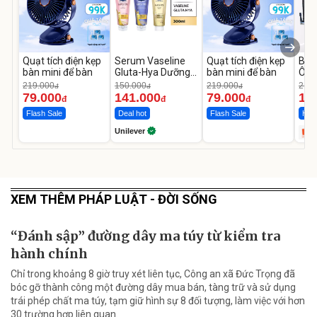
Quạt tích điện kẹp
Serum Vaseline
Quạt tích điện kẹp
Bơm
bàn mini để bàn
Gluta-Hya Dưỡng
bàn mini để bàn
Ô T
Da Sáng Mịn Sau 7
MED
219.000
150.000
219.000
2.69
đ
đ
đ
Ngày
12.
79.000
141.000
79.000
1.
đ
đ
đ
Flash Sale
Deal hot
Flash Sale
Hot 
Unilever
XEM THÊM PHÁP LUẬT - ĐỜI SỐNG
“Đánh sập” đường dây ma túy từ kiểm tra
hành chính
Chỉ trong khoảng 8 giờ truy xét liên tục, Công an xã Đức Trọng đã
bóc gỡ thành công một đường dây mua bán, tàng trữ và sử dụng
trái phép chất ma túy, tạm giữ hình sự 8 đối tượng, làm việc với hơn
30 trường hợp liên quan.