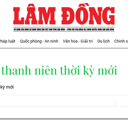
háp luật
Quốc phòng - An ninh
Văn hóa - Giải trí
Du lịch
Chính 
 thanh niên thời kỳ mới
 kỳ mới