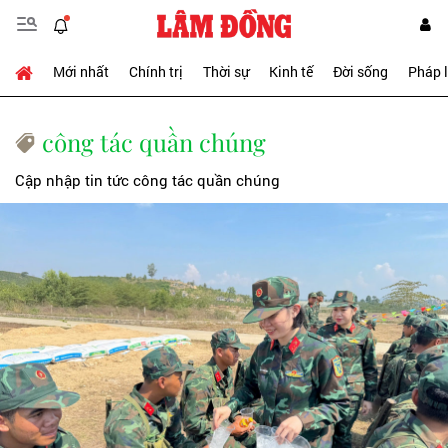
Mới nhất
Chính trị
Thời sự
Kinh tế
Đời sống
Pháp 
công tác quần chúng
Cập nhập tin tức công tác quần chúng