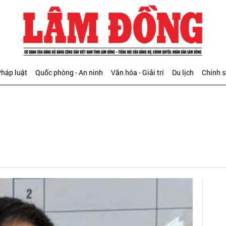
háp luật
Quốc phòng - An ninh
Văn hóa - Giải trí
Du lịch
Chính 