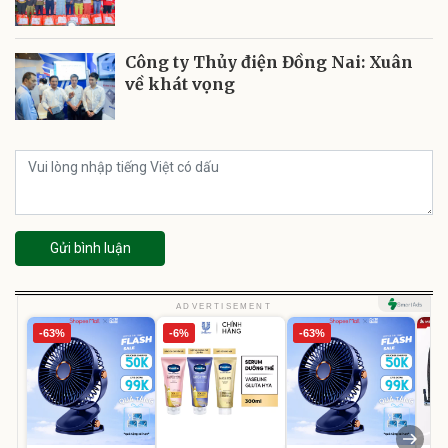
Công ty Thủy điện Đồng Nai: Xuân
về khát vọng
Gửi bình luận
ADVERTISEMENT
-63%
-6%
-63%