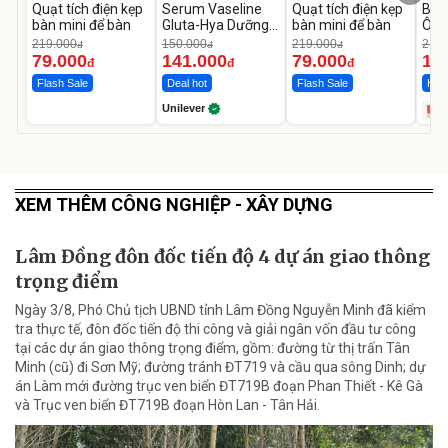
Quạt tích điện kẹp
Serum Vaseline
Quạt tích điện kẹp
Bơm
bàn mini để bàn
Gluta-Hya Dưỡng
bàn mini để bàn
Ô T
Da Sáng Mịn Sau 7
MED
219.000
150.000
219.000
2.69
đ
đ
đ
Ngày
12.
79.000
141.000
79.000
1.
đ
đ
đ
Flash Sale
Deal hot
Flash Sale
Hot 
Unilever
XEM THÊM CÔNG NGHIỆP - XÂY DỰNG
Lâm Đồng đôn đốc tiến độ 4 dự án giao thông
trọng điểm
Ngày 3/8, Phó Chủ tịch UBND tỉnh Lâm Đồng Nguyễn Minh đã kiểm
tra thực tế, đôn đốc tiến độ thi công và giải ngân vốn đầu tư công
tại các dự án giao thông trọng điểm, gồm: đường từ thị trấn Tân
Minh (cũ) đi Sơn Mỹ; đường tránh ĐT719 và cầu qua sông Dinh; dự
án Làm mới đường trục ven biển ĐT719B đoạn Phan Thiết - Kê Gà
và Trục ven biển ĐT719B đoạn Hòn Lan - Tân Hải.