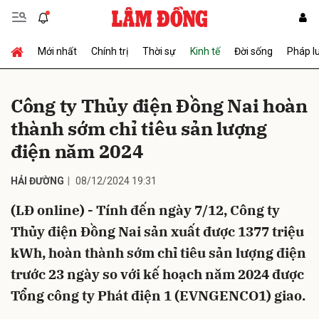
Mới nhất
Chính trị
Thời sự
Kinh tế
Đời sống
Pháp l
Gửi bình luận
Công ty Thủy điện Đồng Nai hoàn
thành sớm chỉ tiêu sản lượng
điện năm 2024
HẢI ĐƯỜNG
08/12/2024 19:31
(LĐ online) - Tính đến ngày 7/12, Công ty
Hủy
Gửi
Thủy điện Đồng Nai sản xuất được 1377 triệu
kWh, hoàn thành sớm chỉ tiêu sản lượng điện
trước 23 ngày so với kế hoạch năm 2024 được
Tổng công ty Phát điện 1 (EVNGENCO1) giao.