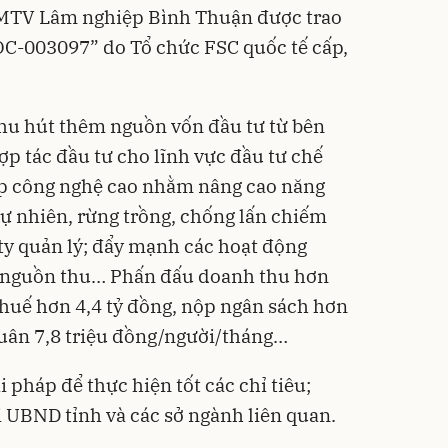
 MTV Lâm nghiệp Bình Thuận được trao
C-003097” do Tổ chức FSC quốc tế cấp,
thu hút thêm nguồn vốn đầu tư từ bên
hợp tác đầu tư cho lĩnh vực đầu tư chế
ệp công nghệ cao nhằm nâng cao năng
tự nhiên, rừng trồng, chống lấn chiếm
ty quản lý; đẩy mạnh các hoạt động
g nguồn thu… Phấn đấu doanh thu hơn
thuế hơn 4,4 tỷ đồng, nộp ngân sách hơn
quân 7,8 triệu đồng/người/tháng…
i pháp để thực hiện tốt các chỉ tiêu;
i UBND tỉnh và các sở ngành liên quan.