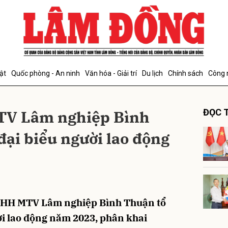
bình luận
ật
Quốc phòng - An ninh
Văn hóa - Giải trí
Du lịch
Chính sách
Công 
TV Lâm nghiệp Bình
ĐỌC T
đại biểu người lao động
Hủy
G
NHH MTV Lâm nghiệp Bình Thuận tổ
ời lao động năm 2023, phân khai