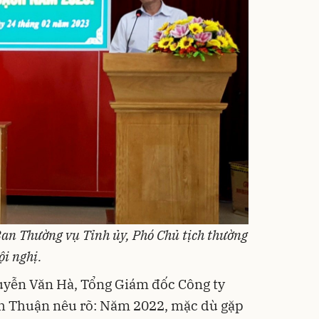
an Thường vụ Tỉnh ủy, Phó Chủ tịch thường
ội nghị.
guyễn Văn Hà, Tổng Giám đốc Công ty
 Thuận nêu rõ: Năm 2022, mặc dù gặp