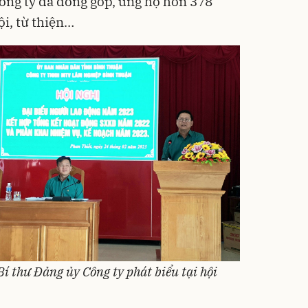
ông ty đã đóng góp, ủng hộ hơn 378
ội, từ thiện…
Bí thư Đảng ủy Công ty phát biểu tại hội