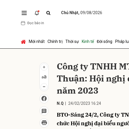
Chủ Nhật,
09/08/2026
Đọc báo in
Gửi 
Mới nhất
Chính trị
Thời sự
Kinh tế
Đời sống
Pháp lu
Công ty TNHH M
Thuận: Hội nghị 
năm 2023
N.Q
|
24/02/2023 16:24
BTO-Sáng 24/2, Công ty T
chức Hội nghị đại biểu ngư