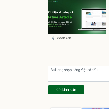
SmartAds
Gửi bình luận