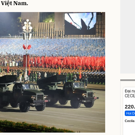
Việt Nam.
Unm
Đai n
CECIL
tuổi
220
Hot D
Cecila