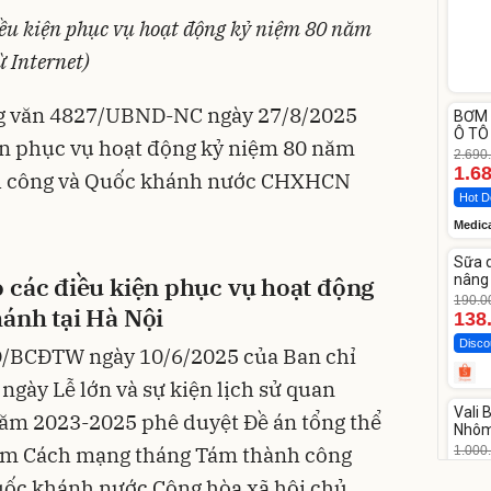
ều kiện phục vụ hoạt động kỷ niệm 80 năm
ừ Internet)
Unm
g văn 4827/UBND-NC ngày 27/8/2025
BƠM 
-37%
Ô TÔ
ện phục vụ hoạt động kỷ niệm 80 năm
Medi
2.690
12.0
1.6
 công và Quốc khánh nước CHXHCN
Hot D
Medic
Unm
Sữa 
-27%
 các điều kiện phục vụ hoạt động
nâng 
Vase
190.0
ánh tại Hà Nội
138
Disco
Đ/BCĐTW ngày 10/6/2025 của Ban chỉ
ngày Lễ lớn và sự kiện lịch sử quan
Unm
Vali
năm 2023-2025 phê duyệt Đề án tổng thể
-17%
Nhôm
20/2
năm Cách mạng tháng Tám thành công
1.000
825
uốc khánh nước Cộng hòa xã hội chủ