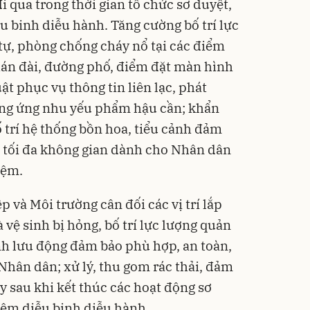
i qua trong thời gian tổ chức sơ duyệt,
u binh diễu hành. Tăng cường bố trí lực
tự, phòng chống cháy nổ tại các điểm
hán đài, đường phố, điểm đặt màn hình
uật phục vụ thông tin liên lạc, phát
ung ứng nhu yếu phẩm hậu cần; khẩn
́ trí hệ thống bồn hoa, tiểu cảnh đảm
tối đa không gian dành cho Nhân dân
iệm.
p và Môi trường cân đối các vị trí lắp
vệ sinh bị hỏng, bố trí lực lượng quản
inh lưu động đảm bảo phù hợp, an toàn,
Nhân dân; xử lý, thu gom rác thải, đảm
y sau khi kết thúc các hoạt động sơ
niệm diễu binh diễu hành.