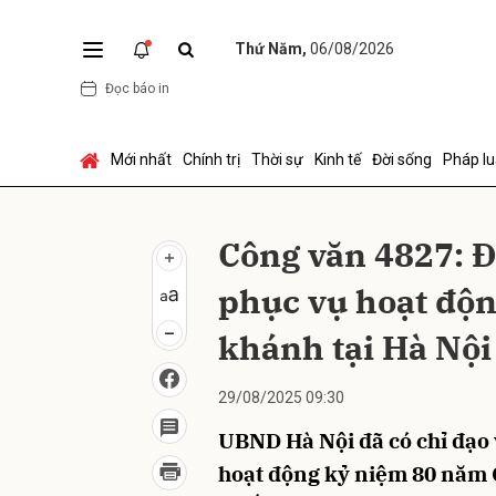
Thứ Năm,
06/08/2026
Đọc báo in
Gửi 
Mới nhất
Chính trị
Thời sự
Kinh tế
Đời sống
Pháp lu
Công văn 4827: Đ
phục vụ hoạt độn
khánh tại Hà Nội
29/08/2025 09:30
UBND Hà Nội đã có chỉ đạo 
hoạt động kỷ niệm 80 năm