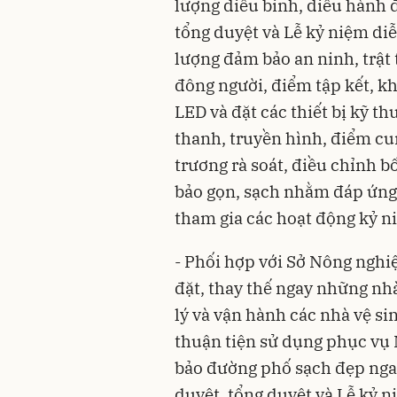
lượng diễu binh, diễu hành đ
tổng duyệt và Lễ kỷ niệm diễ
lượng đảm bảo an ninh, trật 
đông người, điểm tập kết, k
LED và đặt các thiết bị kỹ th
thanh, truyền hình, điểm c
trương rà soát, điều chỉnh bô
bảo gọn, sạch nhằm đáp ứng 
tham gia các hoạt động kỷ n
- Phối hợp với Sở Nông nghiệ
đặt, thay thế ngay những nhà 
lý và vận hành các nhà vệ s
thuận tiện sử dụng phục vụ 
bảo đường phố sạch đẹp nga
duyệt, tổng duyệt và Lễ kỷ 