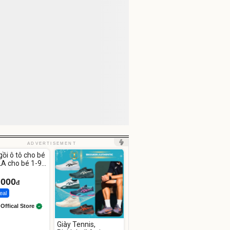
ute
ADVERTISEMENT
gồi ô tô cho bé
A cho bé 1-9
.000
đ
eal
 Offical Store
Giày Tennis,