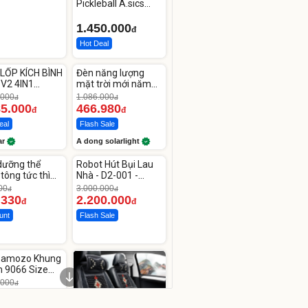
Pickleball A.sics
Resolution X Đủ
Các Phối Màu
1.450.000
đ
Hot Deal
ute
Unmute
LỐP KÍCH BÌNH
Đèn năng lượng
-56%
 V2 4IN1
mặt trời mới năm
car
2026 có 120 viên
.000
1.086.000
đ
đ
00mAh
LED lớn
85.000
466.980
đ
đ
eal
Flash Sale
ar
A dong solarlight
ute
Unmute
dưỡng thể
Robot Hút Bụi Lau
-26%
tông tức thì
Nhà - D2-001 -
line Body
Thông Minh
00
3.000.000
đ
đ
.330
2.200.000
đ
đ
unt
Flash Sale
ute
 Bamozo Khung
 9066 Size
4/28 Cao Cấp
.000
đ
.000
đ