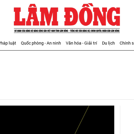
háp luật
Quốc phòng - An ninh
Văn hóa - Giải trí
Du lịch
Chính 