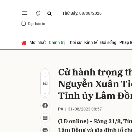
Thứ Bảy,
08/08/2026
Đọc báo in
Gửi 
Mới nhất
Chính trị
Thời sự
Kinh tế
Đời sống
Pháp l
Cử hành trọng th
Nguyễn Xuân Tiế
Tỉnh ủy Lâm Đồ
PV
31/08/2023 08:57
(LĐ online) - Sáng 31/8, 
Lâm Đồng và gia đình tổ chứ