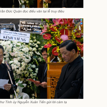
ần Đức Quận đọc điếu văn tại lễ truy điệu
 thư Tỉnh ủy Nguyễn Xuân Tiến gửi lời cảm tạ