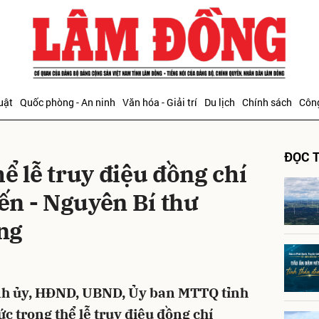
bình luận
uật
Quốc phòng - An ninh
Văn hóa - Giải trí
Du lịch
Chính sách
Công
ĐỌC T
ể lễ truy điệu đồng chí
n - Nguyên Bí thư
ng
Hủy
G
Tỉnh ủy, HĐND, UBND, Ủy ban MTTQ tỉnh
c trọng thể lễ truy điệu đồng chí