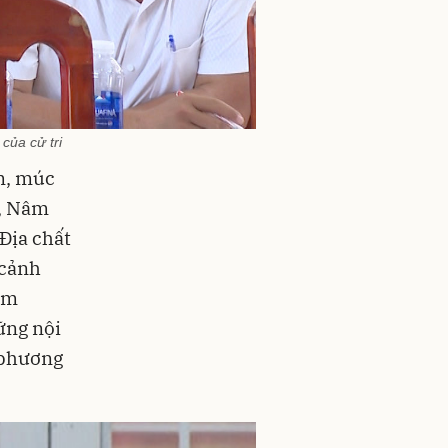
của cử tri
ếm, múc
k, Nâm
Địa chất
 cảnh
hẩm
ững nội
a phương