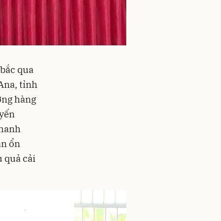
 bắc qua
Ana, tỉnh
ương hàng
uyến
nhanh
ân ổn
u quả cải