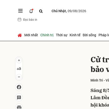
Chủ Nhật,
09/08/2026
Đọc báo in
Gửi 
Mới nhất
Chính trị
Thời sự
Kinh tế
Đời sống
Pháp l
Cử t
bảo 
Minh Trí - 
Sáng 8/5
Lâm Đồn
hội khóa