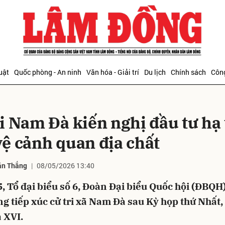
bình luận
uật
Quốc phòng - An ninh
Văn hóa - Giải trí
Du lịch
Chính sách
Công
ri Nam Đà kiến nghị đầu tư hạ 
vệ cảnh quan địa chất
Văn Thắng
08/05/2026 13:40
Hủy
G
, Tổ đại biểu số 6, Đoàn Đại biểu Quốc hội (ĐBQH)
g tiếp xúc cử tri xã Nam Đà sau Kỳ họp thứ Nhất,
 XVI.