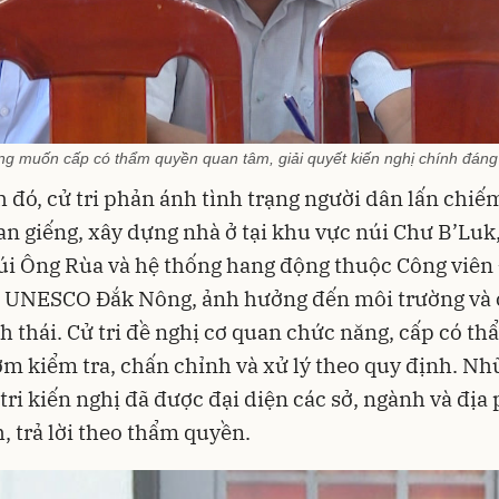
ng muốn cấp có thẩm quyền quan tâm, giải quyết kiến nghị chính đáng 
 đó, cử tri phản ánh tình trạng người dân lấn chi
an giếng, xây dựng nhà ở tại khu vực núi Chư B’Lu
úi Ông Rùa và hệ thống hang động thuộc Công viên 
u UNESCO Đắk Nông, ảnh hưởng đến môi trường và
h thái. Cử tri đề nghị cơ quan chức năng, cấp có t
m kiểm tra, chấn chỉnh và xử lý theo quy định. Nh
tri kiến nghị đã được đại diện các sở, ngành và đị
h, trả lời theo thẩm quyền.