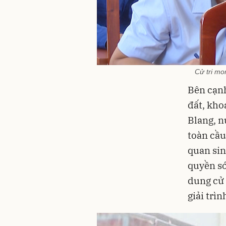
Cử tri mo
Bên cạnh
đất, kho
Blang, n
toàn cầ
quan sin
quyền sớ
dung cử 
giải trìn