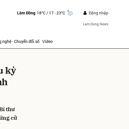
Lâm Đồng
18°C
/ 17 - 23°C
Đăng nhập
Lam Dong News
 nghệ - Chuyển đổi số
Video
u kỳ
nh
ửi
Bí thư
 ứng cử