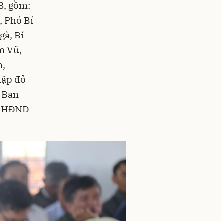
8, gồm:
, Phó Bí
gà, Bí
m Vũ,
m,
hập đỏ
n Ban
h, HĐND