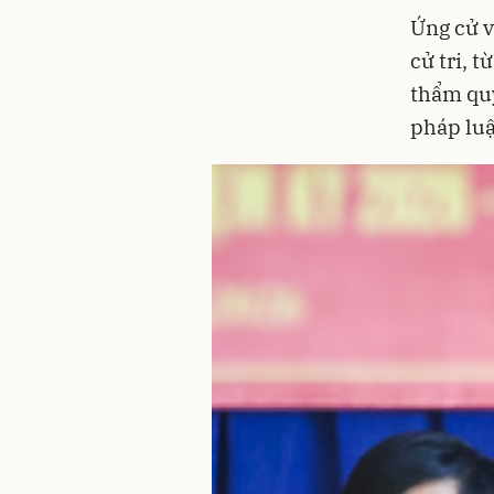
Ứng cử v
cử tri, 
thẩm quy
pháp luậ