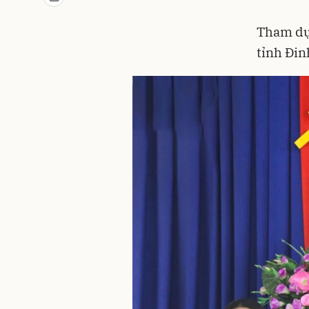
Tham dự 
tỉnh Đin