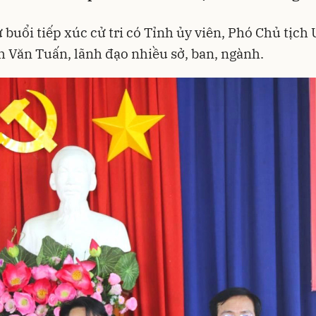
buổi tiếp xúc cử tri có Tỉnh ủy viên, Phó Chủ tịc
h Văn Tuấn, lãnh đạo nhiều sở, ban, ngành.