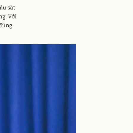
âu sát
ng. Với
 đúng