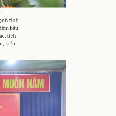
ự
ạnh tinh
hiệm bầu
c, tích
n, kiến