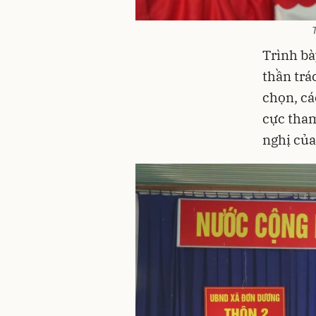
Trình bà
thần trá
chọn, cá
cực tham
nghị của