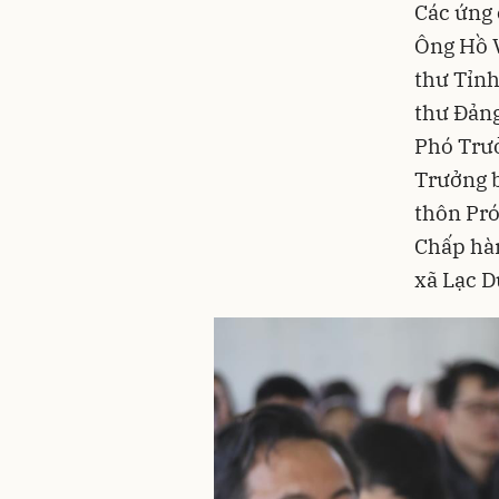
Các ứng 
Ông Hồ 
thư Tỉnh
thư Đản
Phó Trưở
Trưởng b
thôn Pró
Chấp hà
xã Lạc D