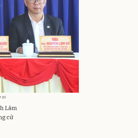
tri
ỉnh Lâm
ng cử