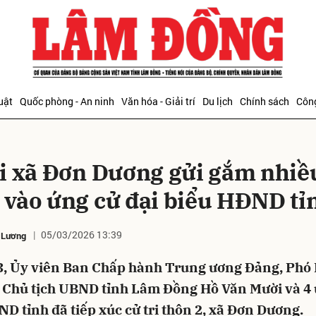
bình luận
uật
Quốc phòng - An ninh
Văn hóa - Giải trí
Du lịch
Chính sách
Công
ri xã Đơn Dương gửi gắm nhiề
 vào ứng cử đại biểu HĐND tỉ
05/03/2026 13:39
 Lương
Hủy
G
3, Ủy viên Ban Chấp hành Trung ương Đảng, Phó 
, Chủ tịch UBND tỉnh Lâm Đồng Hồ Văn Mười và 4
D tỉnh đã tiếp xúc cử tri thôn 2, xã Đơn Dương.