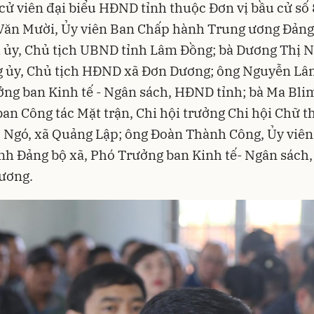
cử viên đại biểu HĐND tỉnh thuộc Đơn vị bầu cử số 
Văn Mười, Ủy viên Ban Chấp hành Trung ương Đảng
 ủy, Chủ tịch UBND tỉnh Lâm Đồng; bà Dương Thị N
g ủy, Chủ tịch HĐND xã Đơn Dương; ông Nguyễn Lâ
ng ban Kinh tế - Ngân sách, HĐND tỉnh; bà Ma Bli
an Công tác Mặt trận, Chi hội trưởng Chi hội Chữ t
 Ngó, xã Quảng Lập; ông Đoàn Thành Công, Ủy viê
nh Đảng bộ xã, Phó Trưởng ban Kinh tế- Ngân sác
ương.