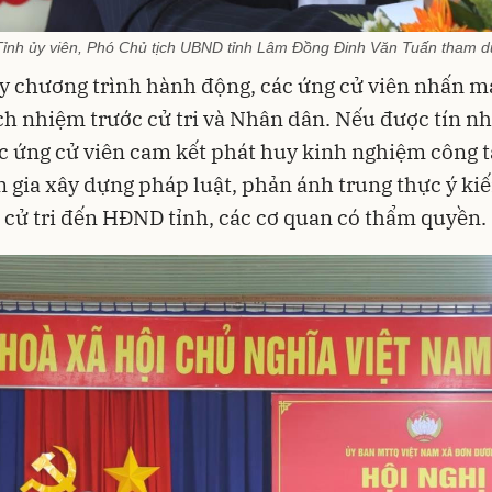
Tỉnh ủy viên, Phó Chủ tịch UBND tỉnh Lâm Đồng Đinh Văn Tuấn tham d
y chương trình hành động, các ứng cử viên nhấn m
ch nhiệm trước cử tri và Nhân dân. Nếu được tín n
c ứng cử viên cam kết phát huy kinh nghiệm công tá
 gia xây dựng pháp luật, phản ánh trung thực ý kiế
 cử tri đến HĐND tỉnh, các cơ quan có thẩm quyền.