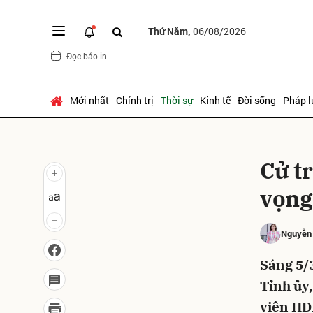
Thứ Năm,
06/08/2026
Đọc báo in
Gửi 
Mới nhất
Chính trị
Thời sự
Kinh tế
Đời sống
Pháp l
Cử t
vọng
Nguyễn
Sáng 5/
Tỉnh ủy
viên HĐN