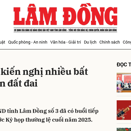
bình luận
uật
Quốc phòng - An ninh
Văn hóa - Giải trí
Du lịch
Chính sách
Công
ĐỌC T
 kiến nghị nhiều bất
n đất đai
Hủy
G
ND tỉnh Lâm Đồng số 3 đã có buổi tiếp
ước Kỳ họp thường lệ cuối năm 2025.