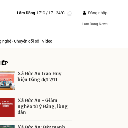
Lâm Đồng
17°C
/ 17 - 24°C
Đăng nhập
Lam Dong News
 nghệ - Chuyển đổi số
Video
IẾP
Xã Đức An trao Huy
hiệu Đảng đợt 7/11
ửi
Xã Đức An - Giảm
nghèo từ ý Đảng, lòng
dân
Xã Đức An: Đẩy mạnh