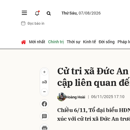
Thứ Sáu,
07/08/2026
Đọc báo in
Gửi 
Mới nhất
Chính trị
Thời sự
Kinh tế
Đời sống
Pháp l
Cử tri xã Đức An
cập liên quan đế
06/11/2025 17:10
Hoàng Hoài
Chiều 6/11, Tổ đại biểu HĐ
xúc với cử tri xã Đức An tr