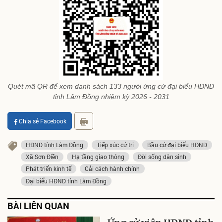
Quét mã QR để xem danh sách 133 người ứng cử đại biểu HĐND
tỉnh Lâm Đồng nhiệm kỳ 2026 - 2031
Chia sẻ Facebook
HĐND tỉnh Lâm Đồng
Tiếp xúc cử tri
Bầu cử đại biểu HĐND
Xã Sơn Điền
Hạ tầng giao thông
Đời sống dân sinh
Phát triển kinh tế
Cải cách hành chính
Đại biểu HĐND tỉnh Lâm Đồng
BÀI LIÊN QUAN