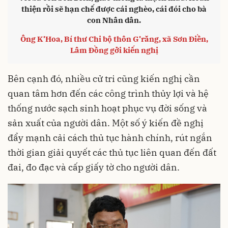
thiện rồi sẽ hạn chế được cái nghèo, cái đói cho bà
con Nhân dân.
Ông K’Hoa, Bí thư Chi bộ thôn G’răng, xã Sơn Điền,
Lâm Đồng gởi kiến nghị
Bên cạnh đó, nhiều cử tri cũng kiến nghị cần
quan tâm hơn đến các công trình thủy lợi và hệ
thống nước sạch sinh hoạt phục vụ đời sống và
sản xuất của người dân. Một số ý kiến đề nghị
đẩy mạnh cải cách thủ tục hành chính, rút ngắn
thời gian giải quyết các thủ tục liên quan đến đất
đai, đo đạc và cấp giấy tờ cho người dân.