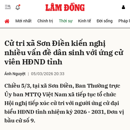
Mới nhất
Chính trị
Thời sự
Kinh tế
Đời sống
Pháp 
Gửi bình luận
Cử tri xã Sơn Điền kiến nghị
nhiều vấn đề dân sinh với ứng cử
viên HĐND tỉnh
Ánh Nguyệt
05/03/2026 20:33
Chiều 5/3, tại xã Sơn Điền, Ban Thường trực
Hủy
Gửi
Ủy ban MTTQ Việt Nam xã tiếp tục tổ chức
Hội nghị tiếp xúc cử tri với người ứng cử đại
biểu HĐND tỉnh nhiệm kỳ 2026 - 2031, Đơn vị
bầu cử số 9.