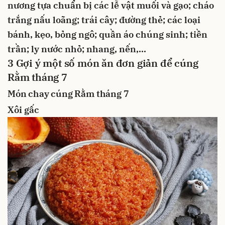
nương tựa
chuẩn bị các lễ vật
muối
và
gạo
;
cháo
trắng
nấu loãng;
trái cây
; đường thẻ; các loại
bánh
,
kẹo
,
bỏng ngô
; quần áo chúng sinh; tiền
trần; ly nước nhỏ; nhang, nến,...
3
Gợi ý một số món ăn đơn giản để cúng
Rằm tháng 7
Món chay cúng Rằm tháng 7
Xôi gấc