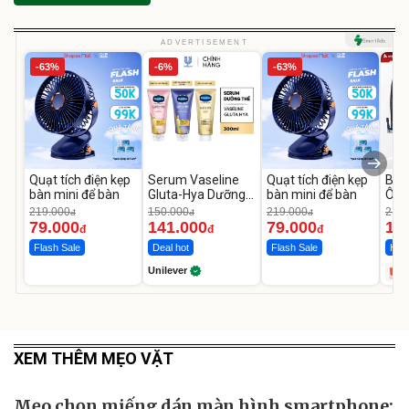
ADVERTISEMENT
-63%
-6%
-63%
Quạt tích điện kẹp
Serum Vaseline
Quạt tích điện kẹp
Bơm
bàn mini để bàn
Gluta-Hya Dưỡng
bàn mini để bàn
Ô T
Da Sáng Mịn Sau 7
MED
219.000
150.000
219.000
2.69
đ
đ
đ
Ngày
12.
79.000
141.000
79.000
1.
đ
đ
đ
Flash Sale
Deal hot
Flash Sale
Hot 
Unilever
XEM THÊM MẸO VẶT
Mẹo chọn miếng dán màn hình smartphone: