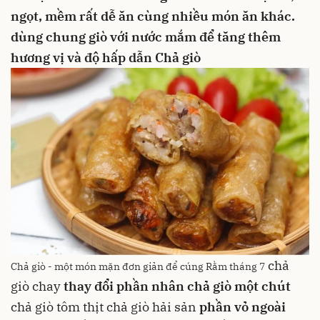
ngọt, mềm
rất dễ ăn cùng nhiều món ăn khác.
dùng chung giò với
nước mắm
để tăng thêm
hương vị và độ hấp dẫn
Chả giò
chả
Chả giò - một món mặn đơn giản để cúng Rằm tháng 7
giò chay
thay đổi phần nhân
chả giò
một chút
chả giò tôm thịt
chả giò hải sản
phần vỏ ngoài