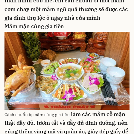
thân mình cứu mẹ.
chỉ cần chuẩn bị một mâm
cơm chay
một mâm ngũ quả
thường sẽ được các
gia đình thụ lộc ở ngay nhà của mình
Mâm mặn cúng gia tiên
làm các mâm cỗ mặn
Cách chuẩn bị mâm cúng gia tiên
thật đầy đủ, tươm tất và đầy đủ dinh dưỡng,
nên
cúng thêm vàng mã và quần áo, giày dép giấy để