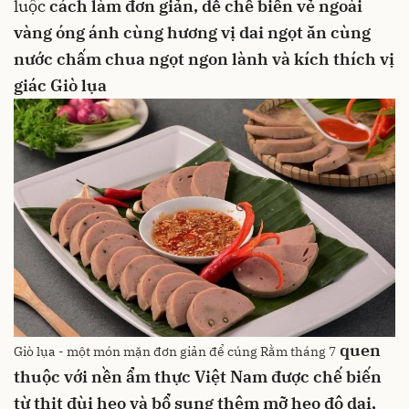
luộc
cách làm đơn giản, dễ chế biến
vẻ ngoài
vàng óng ánh cùng hương vị dai ngọt
ăn cùng
nước chấm chua ngọt
ngon lành và kích thích vị
giác
Giò lụa
quen
Giò lụa - một món mặn đơn giản để cúng Rằm tháng 7
thuộc với nền ẩm thực Việt Nam
được chế biến
từ
thịt đùi heo
và bổ sung thêm mỡ heo
độ dai,