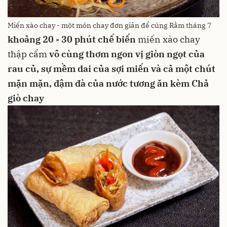
Miến xào chay - một món chay đơn giản để cúng Rằm tháng 7
khoảng 20 - 30 phút chế biến
miến xào chay
thập cẩm
vô cùng thơm ngon
vị giòn ngọt của
rau củ, sự mềm dai của sợi
miến
và cả một chút
mặn mặn, đậm đà của
nước tương
ăn kèm
Chả
giò chay