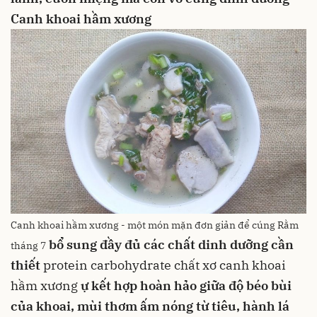
Canh khoai hầm xương
Canh khoai hầm xương - một món mặn đơn giản để cúng Rằm
bổ sung đầy đủ các chất dinh dưỡng cần
tháng 7
thiết
protein
carbohydrate
chất xơ
canh khoai
hầm xương
ự kết hợp hoàn hảo giữa độ béo bùi
của khoai, mùi thơm ấm nóng từ
tiêu
,
hành lá