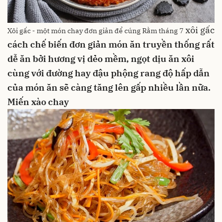
xôi gấc
Xôi gấc - một món chay đơn giản để cúng Rằm tháng 7
cách chế biến đơn giản
món ăn truyền thống rất
dễ ăn bởi hương vị dẻo mềm, ngọt dịu
ăn xôi
cùng với
đường
hay
đậu phộng rang
độ hấp dẫn
của món ăn sẽ càng tăng lên gấp nhiều lần nữa.
Miến xào chay