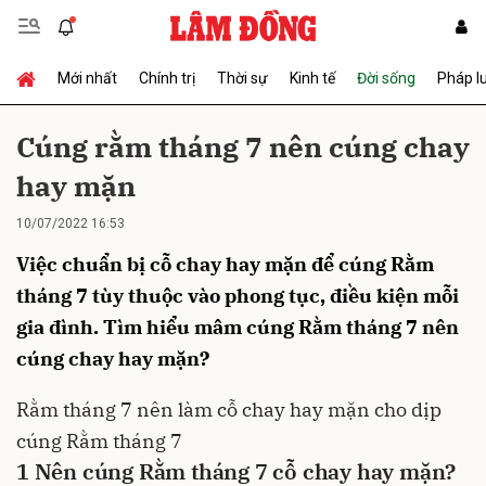
Mới nhất
Chính trị
Thời sự
Kinh tế
Đời sống
Pháp l
Gửi bình luận
Cúng rằm tháng 7 nên cúng chay
hay mặn
10/07/2022 16:53
Việc chuẩn bị cỗ chay hay mặn để cúng Rằm
tháng 7 tùy thuộc vào phong tục, điều kiện mỗi
gia đình. Tìm hiểu mâm cúng Rằm tháng 7 nên
Hủy
Gửi
cúng chay hay mặn?
Rằm tháng 7
nên làm cỗ chay hay mặn cho dịp
cúng Rằm tháng 7
1
Nên cúng Rằm tháng 7 cỗ chay hay mặn?