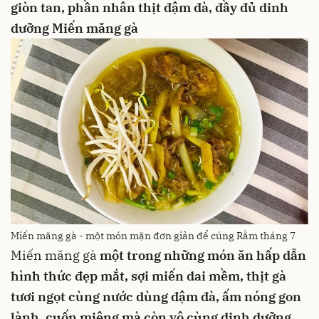
giòn tan, phần nhân thịt đậm đà, đầy đủ dinh
dưỡng
Miến măng gà
Miến măng gà - một món mặn đơn giản để cúng Rằm tháng 7
Miến măng gà
một trong những món ăn hấp dẫn
hình thức đẹp mắt, sợi miến dai mềm,
thịt gà
tươi ngọt cùng nước dùng đậm đà, ấm nóng
gon
lành, cuốn miệng mà còn vô cùng dinh dưỡng