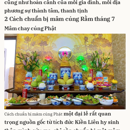
cũng như hoàn cảnh của mỗi gia đình, mỗi địa
phương
sự thành tâm, thanh tịnh
2
Cách chuẩn bị mâm cúng Rằm tháng 7
Mâm chay cúng Phật
một đại lễ rất quan
Cách chuẩn bị mâm cúng Phật
trọng
nguồn gốc từ tích đức Kiền Liên hy sinh