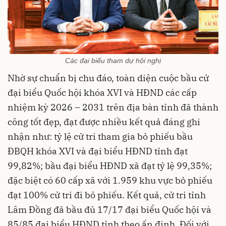
Các đại biểu tham dự hội nghị
Nhờ sự chuẩn bị chu đáo, toàn diện cuộc bầu cử
đại biểu Quốc hội khóa XVI và HĐND các cấp
nhiệm kỳ 2026 – 2031 trên địa bàn tỉnh đã thành
công tốt đẹp, đạt được nhiều kết quả đáng ghi
nhận như: tỷ lệ cử tri tham gia bỏ phiếu bầu
ĐBQH khóa XVI và đại biểu HĐND tỉnh đạt
99,82%; bầu đại biểu HĐND xã đạt tỷ lệ 99,35%;
đặc biệt có 60 cấp xã với 1.959 khu vực bỏ phiếu
đạt 100% cử tri đi bỏ phiếu. Kết quả, cử tri tỉnh
Lâm Đồng đã bầu đủ 17/17 đại biểu Quốc hội và
85/85 đại biểu HĐND tỉnh theo ấn định. Đối với