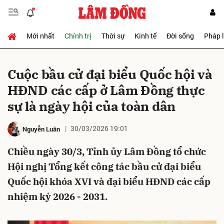
Mới nhất
Chính trị
Thời sự
Kinh tế
Đời sống
Pháp 
Gửi bình luận
Cuộc bầu cử đại biểu Quốc hội và
HĐND các cấp ở Lâm Đồng thực
sự là ngày hội của toàn dân
30/03/2026 19:01
Nguyễn Luân
Chiều ngày 30/3, Tỉnh ủy Lâm Đồng tổ chức
Hủy
Gửi
Hội nghị Tổng kết công tác bầu cử đại biểu
Quốc hội khóa XVI và đại biểu HĐND các cấp
nhiệm kỳ 2026 - 2031.