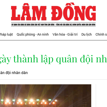
háp luật
Quốc phòng - An ninh
Văn hóa - Giải trí
Du lịch
Chính 
ngày thành lập quân đội n
uân đội nhân dân