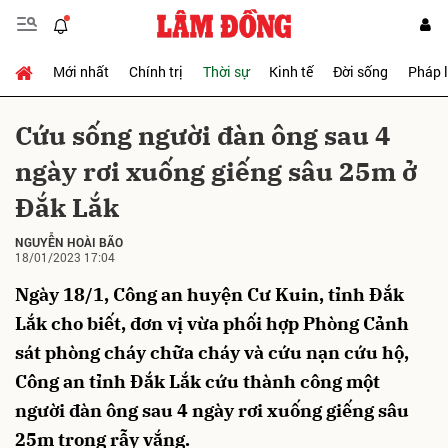
Mới nhất
Chính trị
Thời sự
Kinh tế
Đời sống
Pháp 
Gửi bình luận
Cứu sống người đàn ông sau 4
ngày rơi xuống giếng sâu 25m ở
Đắk Lắk
NGUYỄN HOÀI BÃO
18/01/2023 17:04
Ngày 18/1, Công an huyện Cư Kuin, tỉnh Đắk
Hủy
Gửi
Lắk cho biết, đơn vị vừa phối hợp Phòng Cảnh
sát phòng cháy chữa cháy và cứu nạn cứu hộ,
Công an tỉnh Đắk Lắk cứu thành công một
người đàn ông sau 4 ngày rơi xuống giếng sâu
25m trong rẫy vắng.