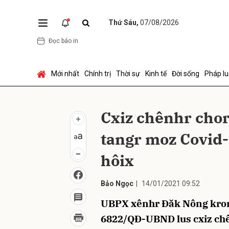
Thứ Sáu,
07/08/2026
Đọc báo in
Gửi 
Mới nhất
Chính trị
Thời sự
Kinh tế
Đời sống
Pháp lu
Cxiz chênhr cho
tangr moz Covid-1
hôix
Bảo Ngọc
|
14/01/2021 09:52
UBPX xênhr Đăk Nông kror 
6822/QĐ-UBND lus cxiz ch