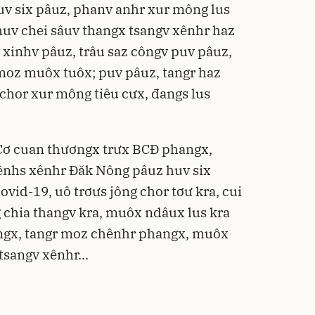
uv six pâuz, phanv anhr xur mông lus
huv chei sâuv thangx tsangv xênhr haz
êx xinhv pâuz, trâu saz côngv puv pâuz,
z moz muôx tuôx; puv pâuz, tangr haz
 chor xur mông tiêu cưx, đangs lus
 Cơ cuan thươngx trưx BCĐ phangx,
nênhs xênhr Đăk Nông pâuz huv six
ovid-19, uô trơưs jông chor tơư kra, cui
 chia thangv kra, muôx ndâux lus kra
angx, tangr moz chênhr phangx, muôx
tsangv xênhr...