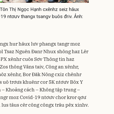
 Tôn Thị Ngọc Hạnh cxênhz seiz hâux
19 ntơưv thangx tsangv buôs đriv. Ảnh:
angx hur hâux lưv phangx tangr moz
tol Tsaz Nguên Đanr Nhux shông haz Lêr
BPX xênhr cuôs Sơv Thông tin haz
 Zos thông Vâns taiv, Công an xênhr,
uôz xênhr, Bor Đăk Nông cxiz chênhr
s uô trơưs khuênr cor 5K ntơưv Bôx Y
 – Khoảng cách – Không tập trung –
tangr moz Covid-19 ntơưv chor kror qơư
lus tâus cêr công côngx trâu pêx xinhv.