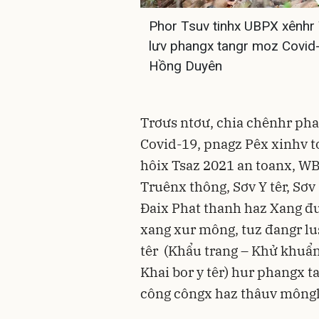
Phor Tsuv tinhx UBPX xênhr
lưv phangx tangr moz Covid-
Hồng Duyên
Trơưs ntơư, chia chênhr ph
Covid-19, pnagz Pêx xinhv 
hôix Tsaz 2021 an toanx, W
Truênx thông, Sơv Y têr, Sơv
Đaix Phat thanh haz Xang đ
xang xur mông, tuz đangr lu
têr (Khẩu trang – Khử khuẩn
Khai bor y têr) hur phangx 
công côngx haz thâuv môngl 