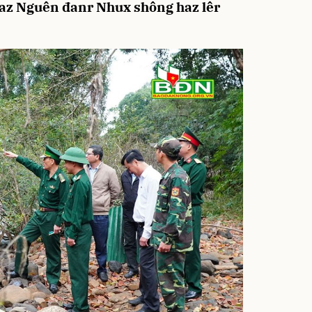
saz Nguên đanr Nhux shông haz lêr