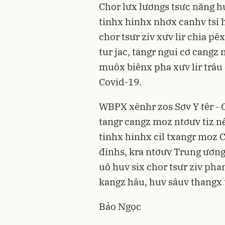
Chor lưx lươngs tsưc năng h
tinhx hinhx nhơx canhv tsi 
chor tsưr ziv xưv lir chia p
tur jac, tangr ngui cơ cang
muôx biênx pha xưv lir trâu
Covid-19.
WBPX xênhr zos Sơv Y têr -
tangr cangz moz ntơưv tiz 
tinhx hinhx cil txangr moz C
đinhs, kra ntơưv Trung ương
uô huv six chor tsưr ziv ph
kangz hâu, huv sâuv thangx 
Bảo Ngọc