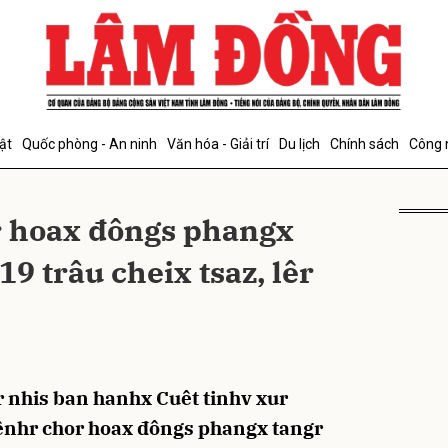
bình luận
ật
Quốc phòng - An ninh
Văn hóa - Giải trí
Du lịch
Chính sách
Công 
r hoax đôngs phangx
9 trâu cheix tsaz, lêr
Hủy
G
nhis ban hanhx Cuêt tinhv xur
ênhr chor hoax đôngs phangx tangr