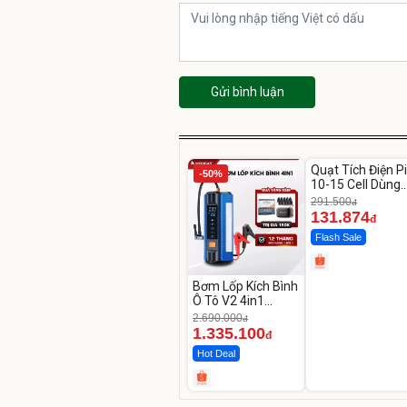
Gửi bình luận
Unmute
Quạt Tích Điện P
-50%
-54%
10-15 Cell Dùng
Liên Tục 4-8H
291.500
đ
131.874
đ
Flash Sale
Bơm Lốp Kích Bình
Ô Tô V2 4in1
MEDICAR –
2.690.000
đ
12.000mAh
1.335.100
đ
Hot Deal