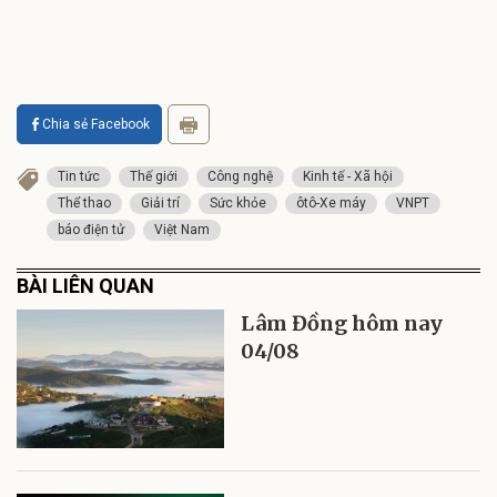
Chia sẻ Facebook
Tin tức
Thế giới
Công nghệ
Kinh tế - Xã hội
Thể thao
Giải trí
Sức khỏe
ôtô-Xe máy
VNPT
báo điện tử
Việt Nam
BÀI LIÊN QUAN
Lâm Đồng hôm nay
04/08