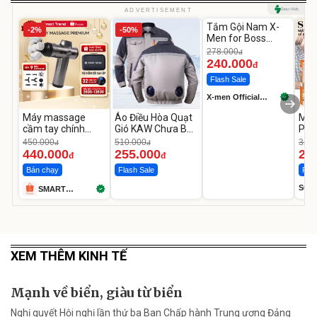
Unmute
ADVERTISEMENT
Tắm Gội Nam X-
-2%
-50%
-13%
Men for Boss
Intense 850g/
278.000
đ
Legend 830g
240.000
đ
Flash Sale
X-men Official
Store
Máy massage
Áo Điều Hòa Quạt
Máy
cầm tay chính
Gió KAW Chưa Bao
Phê
hãng SMART
Gồm Phụ Kiện Và
Min
450.000
510.000
320.
đ
đ
TREND
Pin
020
440.000
255.000
25
đ
đ
Bán chạy
Flash Sale
Flas
SOK
SMART
TREND
XEM THÊM KINH TẾ
Mạnh về biển, giàu từ biển
Nghị quyết Hội nghị lần thứ ba Ban Chấp hành Trung ương Đảng