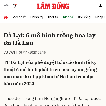
Mới nhất
Chính trị
Thời sự
Kinh tế
Đời sống
Pháp l
Gửi bình luận
Đà Lạt: 6 mô hình trồng hoa lay
ơn Hà Lan
VŨ VĂN
06/11/2023 06:15
TP Đà Lạt vừa phê duyệt báo cáo kinh tế kỹ
thuật 6 mô hình phát triển hoa lay ơn giống
Hủy
Gửi
mới màu đỏ nhập khẩu từ Hà Lan trên địa
bàn năm 2023.
Theo đó, Trung tâm Nông nghiệp TP Đà Lạt được
giao làm chủ đầu tư triển khai 6 mô hình tại