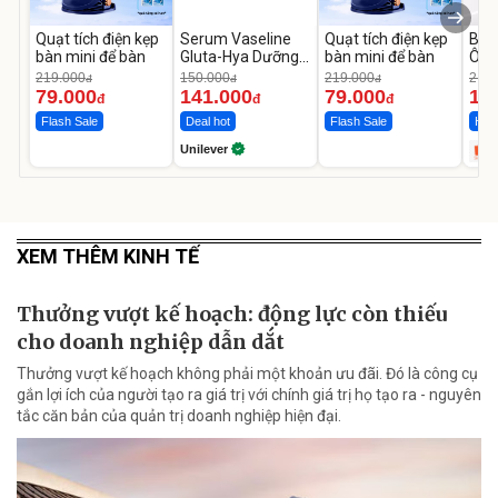
Quạt tích điện kẹp
Serum Vaseline
Quạt tích điện kẹp
Bơm
bàn mini để bàn
Gluta-Hya Dưỡng
bàn mini để bàn
Ô T
Da Sáng Mịn Sau 7
MED
219.000
150.000
219.000
2.69
đ
đ
đ
Ngày
12.
79.000
141.000
79.000
1.
đ
đ
đ
Flash Sale
Deal hot
Flash Sale
Hot 
Unilever
XEM THÊM KINH TẾ
Thưởng vượt kế hoạch: động lực còn thiếu
cho doanh nghiệp dẫn dắt
Thưởng vượt kế hoạch không phải một khoản ưu đãi. Đó là công cụ
gắn lợi ích của người tạo ra giá trị với chính giá trị họ tạo ra - nguyên
tắc căn bản của quản trị doanh nghiệp hiện đại.