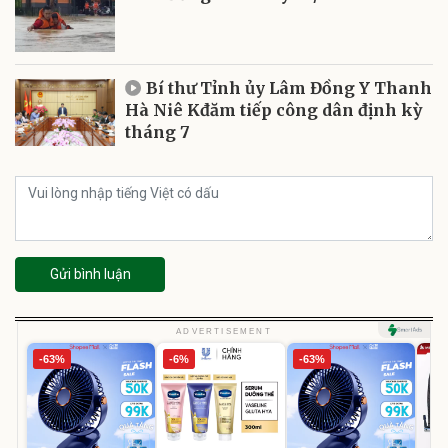
Bí thư Tỉnh ủy Lâm Đồng Y Thanh
Hà Niê Kđăm tiếp công dân định kỳ
tháng 7
Gửi bình luận
ADVERTISEMENT
-63%
-6%
-63%