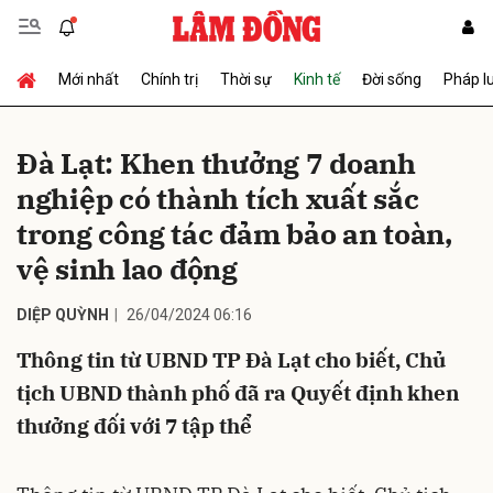
Mới nhất
Chính trị
Thời sự
Kinh tế
Đời sống
Pháp l
Gửi bình luận
Đà Lạt: Khen thưởng 7 doanh
nghiệp có thành tích xuất sắc
trong công tác đảm bảo an toàn,
vệ sinh lao động
DIỆP QUỲNH
26/04/2024 06:16
Hủy
Gửi
Thông tin từ UBND TP Đà Lạt cho biết, Chủ
tịch UBND thành phố đã ra Quyết định khen
thưởng đối với 7 tập thể