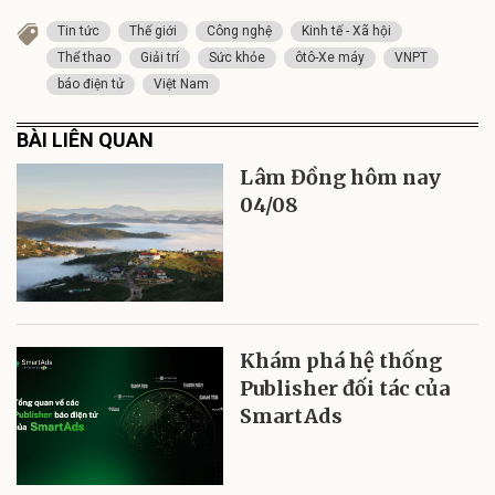
Tin tức
Thế giới
Công nghệ
Kinh tế - Xã hội
Thể thao
Giải trí
Sức khỏe
ôtô-Xe máy
VNPT
báo điện tử
Việt Nam
BÀI LIÊN QUAN
Lâm Đồng hôm nay
04/08
Khám phá hệ thống
Publisher đối tác của
SmartAds