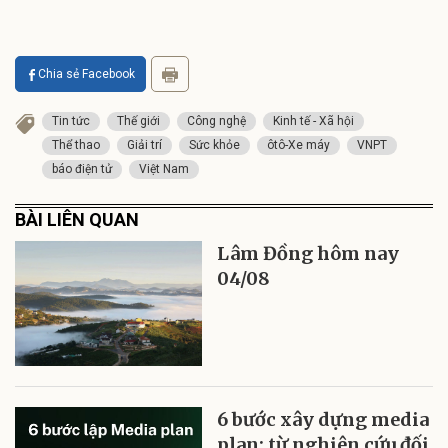
Chia sẻ Facebook
Tin tức
Thế giới
Công nghệ
Kinh tế - Xã hội
Thể thao
Giải trí
Sức khỏe
ôtô-Xe máy
VNPT
báo điện tử
Việt Nam
BÀI LIÊN QUAN
Lâm Đồng hôm nay
04/08
6 bước xây dựng media
plan: từ nghiên cứu đối