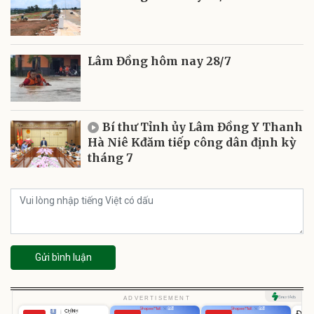
Lâm Đồng hôm nay 28/7
Bí thư Tỉnh ủy Lâm Đồng Y Thanh
Hà Niê Kđăm tiếp công dân định kỳ
tháng 7
Gửi bình luận
U
ADVERTISEMENT