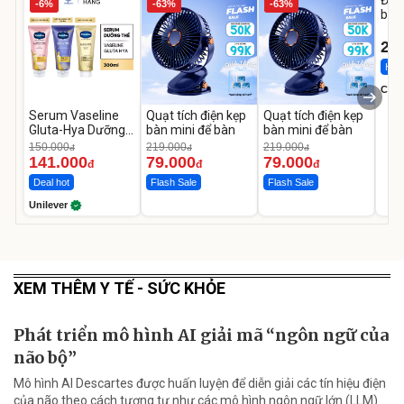
Đai 
-6%
-63%
-63%
bé 
1-9 
22
Hot 
Cecil
Serum Vaseline
Quạt tích điện kẹp
Quạt tích điện kẹp
Gluta-Hya Dưỡng
bàn mini để bàn
bàn mini để bàn
Da Sáng Mịn Sau 7
150.000
219.000
219.000
đ
đ
đ
Ngày
141.000
79.000
79.000
đ
đ
đ
Deal hot
Flash Sale
Flash Sale
Unilever
XEM THÊM Y TẾ - SỨC KHỎE
Phát triển mô hình AI giải mã “ngôn ngữ của
não bộ”
Mô hình AI Descartes được huấn luyện để diễn giải các tín hiệu điện
của não theo cách tương tự như các mô hình ngôn ngữ lớn (LLM)