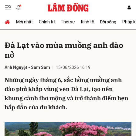
Mới nhất
Chính trị
Thời sự
Kinh tế
Đời sống
Pháp l
Gửi bình luận
Đà Lạt vào mùa muồng anh đào
nở
Ánh Nguyệt - Sam Sam
15/06/2026 16:19
Những ngày tháng 6, sắc hồng muồng anh
đào phủ khắp vùng ven Đà Lạt, tạo nên
Hủy
Gửi
khung cảnh thơ mộng và trở thành điểm hẹn
hấp dẫn của du khách.