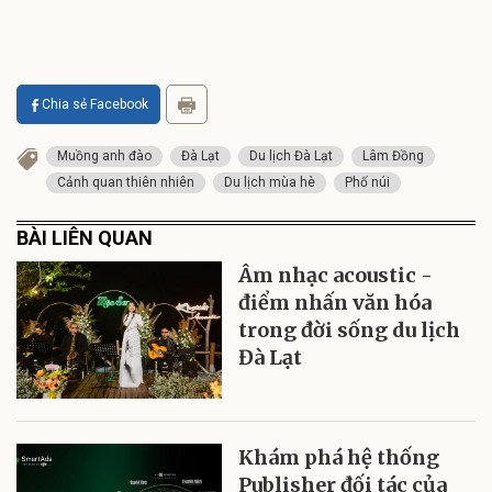
Chia sẻ Facebook
Muồng anh đào
Đà Lạt
Du lịch Đà Lạt
Lâm Đồng
Cảnh quan thiên nhiên
Du lịch mùa hè
Phố núi
BÀI LIÊN QUAN
Âm nhạc acoustic -
điểm nhấn văn hóa
trong đời sống du lịch
Đà Lạt
Khám phá hệ thống
Publisher đối tác của