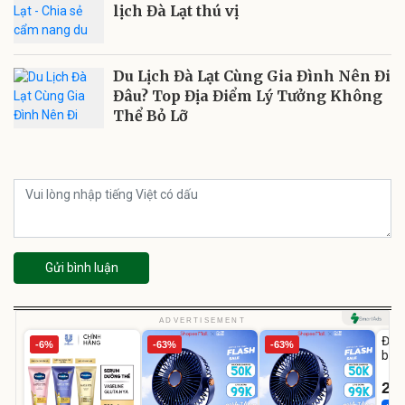
lịch Đà Lạt thú vị
Du Lịch Đà Lạt Cùng Gia Đình Nên Đi
Đâu? Top Địa Điểm Lý Tưởng Không
Thể Bỏ Lỡ
Gửi bình luận
U
ADVERTISEMENT
Đai 
-6%
-63%
-63%
bé 
1-9 
22