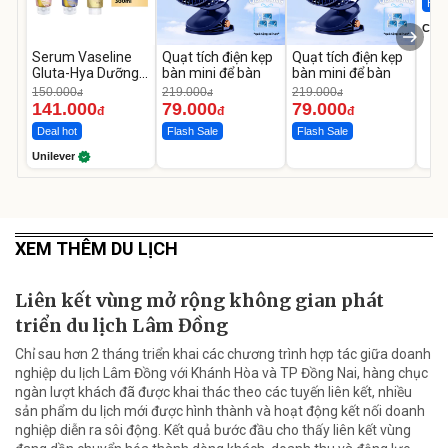
Hot 
Cecil
Serum Vaseline
Quạt tích điện kẹp
Quạt tích điện kẹp
Gluta-Hya Dưỡng
bàn mini để bàn
bàn mini để bàn
Da Sáng Mịn Sau 7
150.000
219.000
219.000
đ
đ
đ
Ngày
141.000
79.000
79.000
đ
đ
đ
Deal hot
Flash Sale
Flash Sale
Unilever
XEM THÊM DU LỊCH
Liên kết vùng mở rộng không gian phát
triển du lịch Lâm Đồng
Chỉ sau hơn 2 tháng triển khai các chương trình hợp tác giữa doanh
nghiệp du lịch Lâm Đồng với Khánh Hòa và TP Đồng Nai, hàng chục
ngàn lượt khách đã được khai thác theo các tuyến liên kết, nhiều
sản phẩm du lịch mới được hình thành và hoạt động kết nối doanh
nghiệp diễn ra sôi động. Kết quả bước đầu cho thấy liên kết vùng