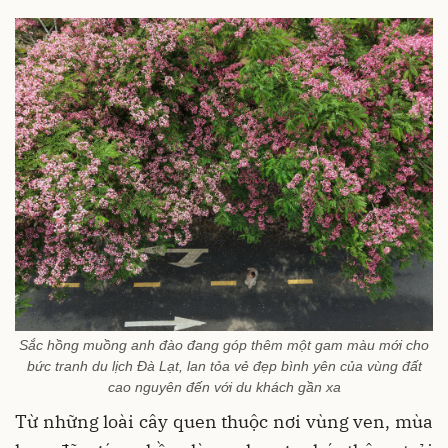
Sắc hồng muồng anh đào đang góp thêm một gam màu mới cho
bức tranh du lịch Đà Lạt, lan tỏa vẻ đẹp bình yên của vùng đất
cao nguyên đến với du khách gần xa
Từ những loài cây quen thuộc nơi vùng ven, mùa