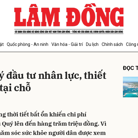
bình luận
ật
Quốc phòng - An ninh
Văn hóa - Giải trí
Du lịch
Chính sách
Công 
ĐỌC T
đầu tư nhân lực, thiết
 tại chỗ
Hủy
G
g thời tiết bất ổn khiến chi phí
 Quý lên đến hàng trăm triệu đồng. Vì
 chăm sóc sức khỏe người dân được xem