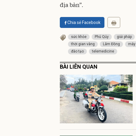
địa bàn”.
Chia sẻ Facebook
sức khỏe
Phú Qúy
giải pháp
thời gian vàng
Lâm Đồng
máy
đào tạo
telemedicine
BÀI LIÊN QUAN