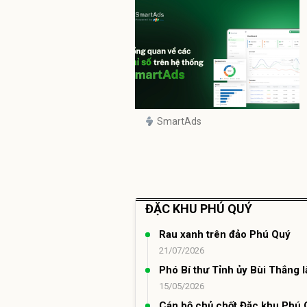
SmartAds
ĐẶC KHU PHÚ QUÝ
Rau xanh trên đảo Phú Quý
21/07/2026
Phó Bí thư Tỉnh ủy Bùi Thắng 
15/05/2026
Cán bộ chủ chốt Đặc khu Phú 