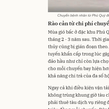
Chuyển bệnh nhân từ Phú Quý đế
Rào cản từ chi phí chuy
Mùa gió bấc ở đặc khu Phú Q
tháng 2 - 3 năm sau. Thời g
thủy cũng bị gián đoạn theo.
tuyến khẩn cấp trong lúc gặp
đảo hầu như chỉ còn lựa chọ
cho mỗi chuyến bay hiện hơn
khả năng chi trả của đa số h
Ngay cả khi điều kiện vận t
không trùng khung giờ tàu c
phải thuê tàu dịch vụ riêng