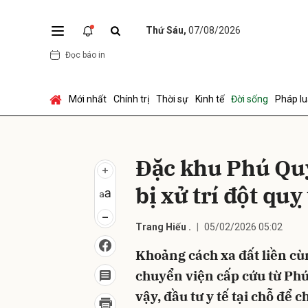
Thứ Sáu,
07/08/2026
Đọc báo in
Gửi 
Mới nhất
Chính trị
Thời sự
Kinh tế
Đời sống
Pháp lu
Đặc khu Phú Quý 
bị xử trí đột quỵ
Trang Hiếu .
05/02/2026 05:02
Khoảng cách xa đất liền cùn
chuyển viện cấp cứu từ Phú
vậy, đầu tư y tế tại chỗ để