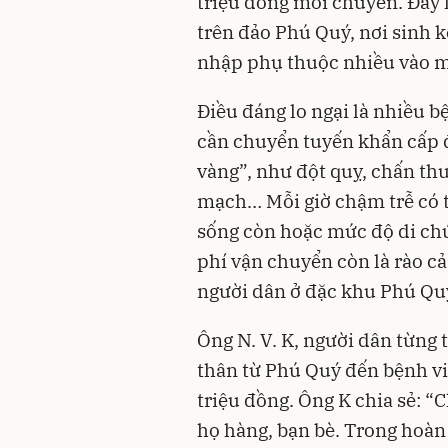
triệu đồng mỗi chuyến. Đây l
trên đảo Phú Quý, nơi sinh 
nhập phụ thuộc nhiều vào mù
Điều đáng lo ngại là nhiều b
cần chuyển tuyến khẩn cấp đ
vàng”, như đột quỵ, chấn th
mạch… Mỗi giờ chậm trễ có 
sống còn hoặc mức độ di chứ
phí vận chuyển còn là rào cả
người dân ở đặc khu Phú Qu
Ông N. V. K, người dân từng
thân từ Phú Quý đến bệnh vi
triệu đồng. Ông K chia sẻ: “
họ hàng, bạn bè. Trong hoàn