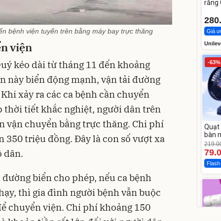
răng
Whit
280
n bệnh viện tuyến trên bằng máy bay trực thăng
Giá ư
ển viện
Unilev
uý kéo dài từ tháng 11 đến khoảng
-63%
ian này biển động mạnh, vận tải đường
 Khi xảy ra các ca bệnh cần chuyển
 thời tiết khắc nghiệt, người dân trên
n vận chuyển bằng trực thăng. Chi phí
Quạt 
bàn m
 350 triệu đồng. Đây là con số vượt xa
219.0
ộ dân.
79.
Flash
ải đường biển cho phép, nếu ca bệnh
hạy, thì gia đình người bệnh vẫn buộc
 để chuyển viện. Chi phí khoảng 150