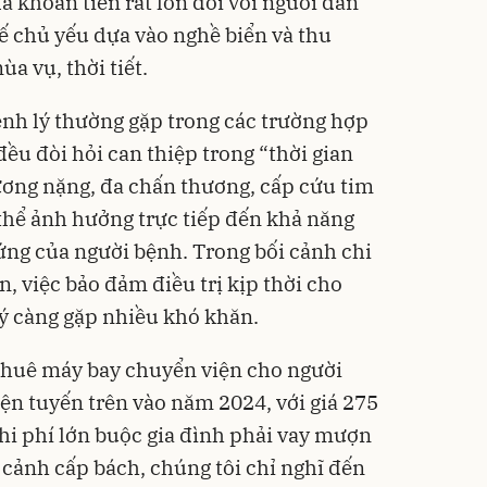
à khoản tiền rất lớn đối với người dân
kế chủ yếu dựa vào nghề biển và thu
a vụ, thời tiết.
Máy s
CWell
chiều
199.0
ệnh lý thường gặp trong các trường hợp
C01
125
ều đòi hỏi can thiệp trong “thời gian
Flash
ương nặng, đa chấn thương, cấp cứu tim
thể ảnh hưởng trực tiếp đến khả năng
ng của người bệnh. Trong bối cảnh chi
n, việc bảo đảm điều trị kịp thời cho
ý càng gặp nhiều khó khăn.
Comb
đặc s
 thuê máy bay chuyển viện cho người
130
ện tuyến trên vào năm 2024, với giá 275
Flash
Chi phí lớn buộc gia đình phải vay mượn
 cảnh cấp bách, chúng tôi chỉ nghĩ đến