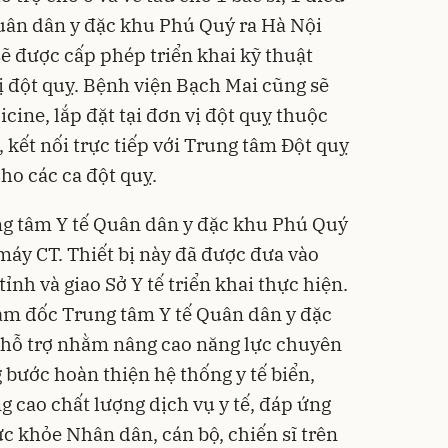
uân dân y đặc khu Phú Quý ra Hà Nội
 sẽ được cấp phép triển khai kỹ thuật
rị đột quỵ. Bệnh viện Bạch Mai cũng sẽ
cine, lắp đặt tại đơn vị đột quỵ thuộc
kết nối trực tiếp với Trung tâm Đột quỵ
ho các ca đột quỵ.
ung tâm Y tế Quân dân y đặc khu Phú Quý
máy CT. Thiết bị này đã được đưa vào
h và giao Sở Y tế triển khai thực hiện.
iám đốc Trung tâm Y tế Quân dân y đặc
 hỗ trợ nhằm nâng cao năng lực chuyên
 bước hoàn thiện hệ thống y tế biển,
g cao chất lượng dịch vụ y tế, đáp ứng
c khỏe Nhân dân, cán bộ, chiến sĩ trên