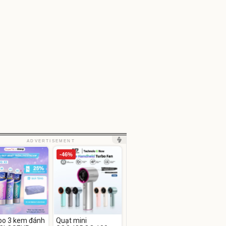
ADVERTISEMENT
-46%
o 3 kem đánh
Quạt mini