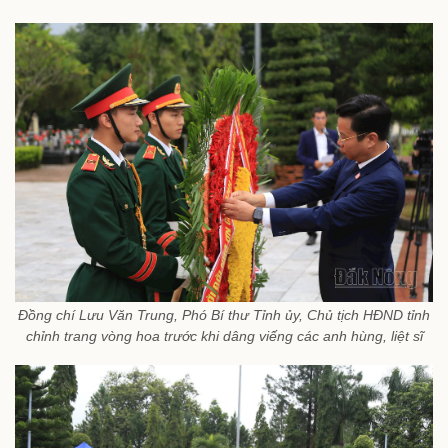
Đồng chí Lưu Văn Trung, Phó Bí thư Tỉnh ủy, Chủ tịch HĐND tỉnh
chỉnh trang vòng hoa trước khi dâng viếng các anh hùng, liệt sĩ