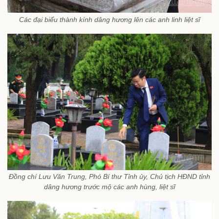
Các đại biểu thành kính dâng hương lên các anh linh liệt sĩ
Đồng chí Lưu Văn Trung, Phó Bí thư Tỉnh ủy, Chủ tịch HĐND tỉnh
dâng hương trước mộ các anh hùng, liệt sĩ