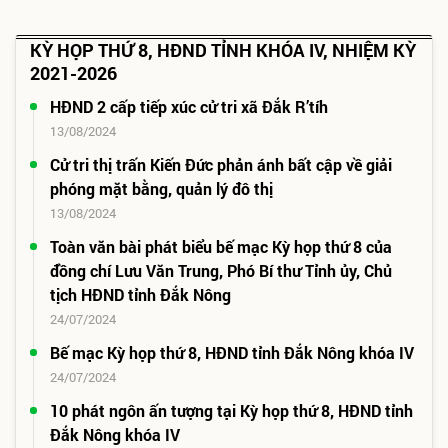
KỲ HỌP THỨ 8, HĐND TỈNH KHÓA IV, NHIỆM KỲ
2021-2026
HĐND 2 cấp tiếp xúc cử tri xã Đắk R’tíh
13/08/2024
Cử tri thị trấn Kiến Đức phản ánh bất cập về giải
phóng mặt bằng, quản lý đô thị
13/08/2024
Toàn văn bài phát biểu bế mạc Kỳ họp thứ 8 của
đồng chí Lưu Văn Trung, Phó Bí thư Tỉnh ủy, Chủ
tịch HĐND tỉnh Đắk Nông
24/07/2024
Bế mạc Kỳ họp thứ 8, HĐND tỉnh Đắk Nông khóa IV
24/07/2024
10 phát ngôn ấn tượng tại Kỳ họp thứ 8, HĐND tỉnh
Đắk Nông khóa IV