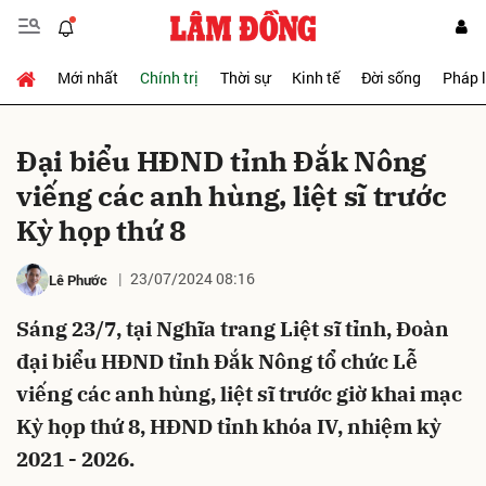
Mới nhất
Chính trị
Thời sự
Kinh tế
Đời sống
Pháp 
Gửi bình luận
Đại biểu HĐND tỉnh Đắk Nông
viếng các anh hùng, liệt sĩ trước
Kỳ họp thứ 8
23/07/2024 08:16
Lê Phước
Sáng 23/7, tại Nghĩa trang Liệt sĩ tỉnh, Đoàn
Hủy
Gửi
đại biểu HĐND tỉnh Đắk Nông tổ chức Lễ
viếng các anh hùng, liệt sĩ trước giờ khai mạc
Kỳ họp thứ 8, HĐND tỉnh khóa IV, nhiệm kỳ
2021 - 2026.