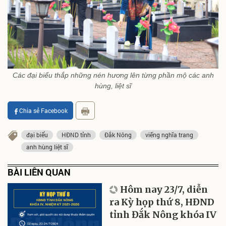
Các đại biểu thắp những nén hương lên từng phần mộ các anh
hùng, liệt sĩ
Chia sẻ Facebook
đại biểu
HĐND tỉnh
Đắk Nông
viếng nghĩa trang
anh hùng liệt sĩ
BÀI LIÊN QUAN
Hôm nay 23/7, diễn
ra Kỳ họp thứ 8, HĐND
tỉnh Đắk Nông khóa IV