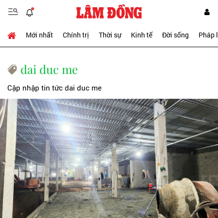
Mới nhất
Chính trị
Thời sự
Kinh tế
Đời sống
Pháp 
dai duc me
Cập nhập tin tức dai duc me