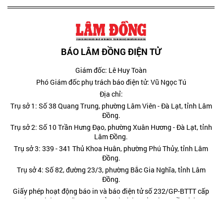
BÁO LÂM ĐỒNG ĐIỆN TỬ
Giám đốc: Lê Huy Toàn
Phó Giám đốc phụ trách báo điện tử: Vũ Ngọc Tú
Địa chỉ:
Trụ sở 1: Số 38 Quang Trung, phường Lâm Viên - Đà Lạt, tỉnh Lâm
Đồng.
Trụ sở 2: Số 10 Trần Hưng Đạo, phường Xuân Hương - Đà Lạt, tỉnh
Lâm Đồng.
Trụ sở 3: 339 - 341 Thủ Khoa Huân, phường Phú Thủy, tỉnh Lâm
Đồng.
Trụ sở 4: Số 82, đường 23/3, phường Bắc Gia Nghĩa, tỉnh Lâm
Đồng.
Giấy phép hoạt động báo in và báo điện tử số 232/GP-BTTT cấp
ngày 29 tháng 8 năm 2024 của Bộ Thông tin và Truyền thông.
Điện thoại: (0263) 3822473; (0263) 3810443 - Fax: (0263)
3827608.