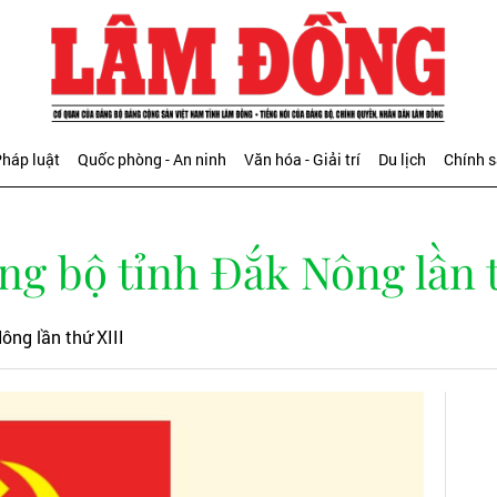
háp luật
Quốc phòng - An ninh
Văn hóa - Giải trí
Du lịch
Chính 
ng bộ tỉnh Đắk Nông lần 
ông lần thứ XIII