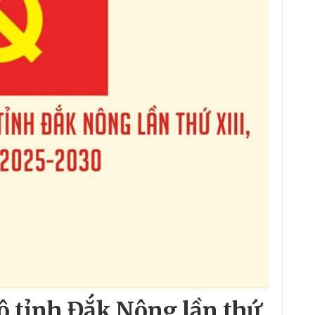
bộ tỉnh Đắk Nông lần thứ