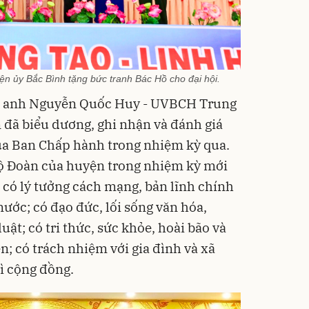
n ủy Bắc Bình tặng bức tranh Bác Hồ cho đại hội.
ội, anh Nguyễn Quốc Huy - UVBCH Trung
 đã biểu dương, ghi nhận và đánh giá
ủa Ban Chấp hành trong nhiệm kỳ qua.
bộ Đoàn của huyện trong nhiệm kỳ mới
 có lý tưởng cách mạng, bản lĩnh chính
nước; có đạo đức, lối sống văn hóa,
ật; có tri thức, sức khỏe, hoài bão và
n; có trách nhiệm với gia đình và xã
ì cộng đồng.