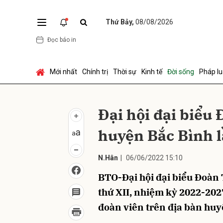
Thứ Bảy,
08/08/2026
Đọc báo in
Gửi 
Mới nhất
Chính trị
Thời sự
Kinh tế
Đời sống
Pháp lu
Đại hội đại biểu
huyện Bắc Bình l
N.Hân
|
06/06/2022 15:10
BTO-Đại hội đại biểu Đoàn
thứ XII, nhiệm kỳ 2022-202
đoàn viên trên địa bàn huy