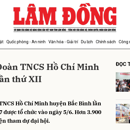
bình luận
ật
Quốc phòng - An ninh
Văn hóa - Giải trí
Du lịch
Chính sách
Công 
 Đoàn TNCS Hồ Chí Minh
ĐỌC T
ần thứ XII
Hủy
G
 TNCS Hồ Chí Minh huyện Bắc Bình lần
7 được tổ chức vào ngày 5/6. Hơn 3.900
ện tham dự đại hội.