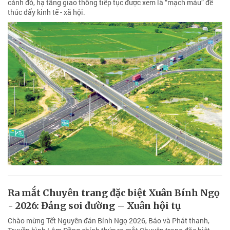
cảnh đó, hạ tầng giao thông tiếp tục được xem là “mạch máu” để
thúc đẩy kinh tế - xã hội.
Ra mắt Chuyên trang đặc biệt Xuân Bính Ngọ
- 2026: Đảng soi đường – Xuân hội tụ
Chào mừng Tết Nguyên đán Bính Ngọ 2026, Báo và Phát thanh,