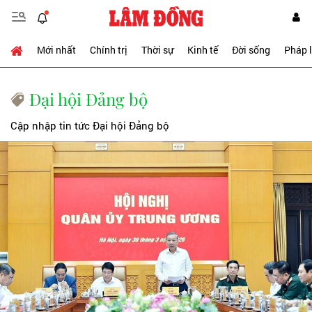
Mới nhất
Chính trị
Thời sự
Kinh tế
Đời sống
Pháp 
Đại hội Đảng bộ
Cập nhập tin tức Đại hội Đảng bộ