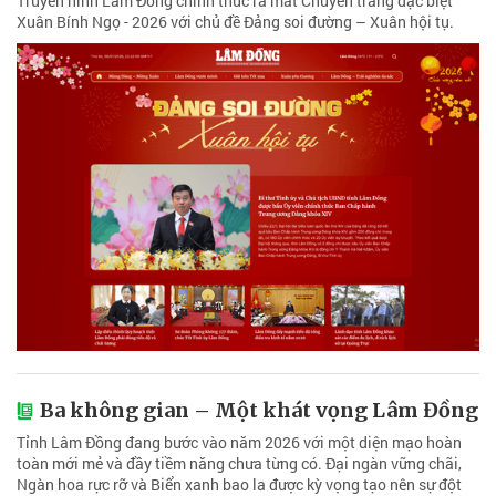
Truyền hình Lâm Đồng chính thức ra mắt Chuyên trang đặc biệt
Xuân Bính Ngọ - 2026 với chủ đề Đảng soi đường – Xuân hội tụ.
Ba không gian – Một khát vọng Lâm Đồng
Tỉnh Lâm Đồng đang bước vào năm 2026 với một diện mạo hoàn
toàn mới mẻ và đầy tiềm năng chưa từng có. Đại ngàn vững chãi,
Ngàn hoa rực rỡ và Biển xanh bao la được kỳ vọng tạo nên sự đột