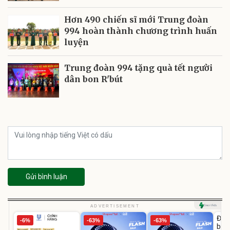
Hơn 490 chiến sĩ mới Trung đoàn
994 hoàn thành chương trình huấn
luyện
Trung đoàn 994 tặng quà tết người
dân bon R'bút
Gửi bình luận
U
ADVERTISEMENT
Đai 
-6%
-63%
-63%
bé 