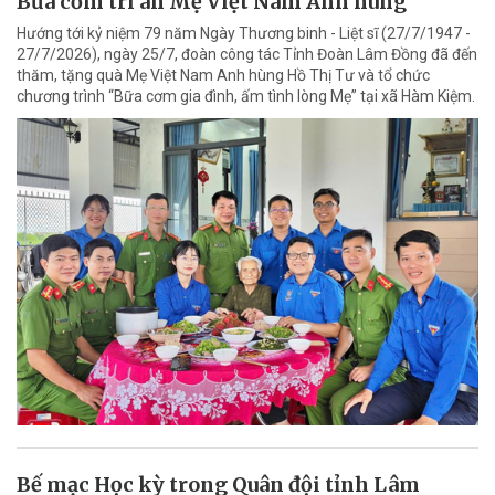
Bữa cơm tri ân Mẹ Việt Nam Anh hùng
Hướng tới kỷ niệm 79 năm Ngày Thương binh - Liệt sĩ (27/7/1947 -
27/7/2026), ngày 25/7, đoàn công tác Tỉnh Đoàn Lâm Đồng đã đến
thăm, tặng quà Mẹ Việt Nam Anh hùng Hồ Thị Tư và tổ chức
chương trình “Bữa cơm gia đình, ấm tình lòng Mẹ” tại xã Hàm Kiệm.
Bế mạc Học kỳ trong Quân đội tỉnh Lâm