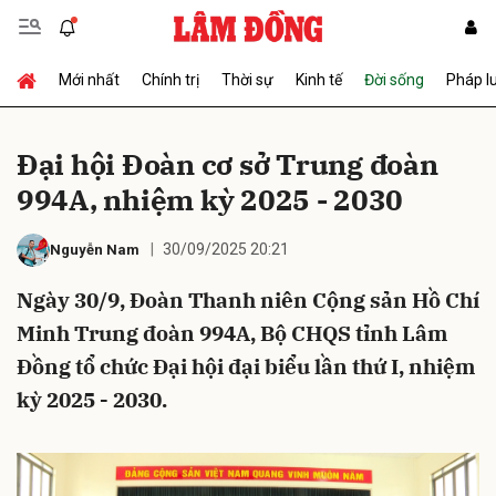
Mới nhất
Chính trị
Thời sự
Kinh tế
Đời sống
Pháp l
Gửi bình luận
Đại hội Đoàn cơ sở Trung đoàn
994A, nhiệm kỳ 2025 - 2030
30/09/2025 20:21
Nguyễn Nam
Ngày 30/9, Đoàn Thanh niên Cộng sản Hồ Chí
Minh Trung đoàn 994A, Bộ CHQS tỉnh Lâm
Hủy
Gửi
Đồng tổ chức Đại hội đại biểu lần thứ I, nhiệm
kỳ 2025 - 2030.