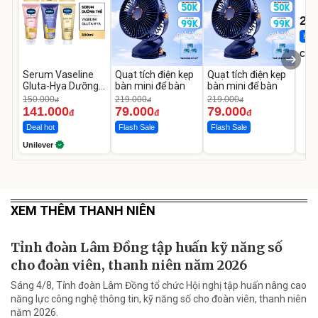
1-9 
22
Hot 
Cecil
Serum Vaseline
Quạt tích điện kẹp
Quạt tích điện kẹp
Gluta-Hya Dưỡng
bàn mini để bàn
bàn mini để bàn
Da Sáng Mịn Sau 7
150.000
219.000
219.000
đ
đ
đ
Ngày
141.000
79.000
79.000
đ
đ
đ
Deal hot
Flash Sale
Flash Sale
Unilever
XEM THÊM THANH NIÊN
Tỉnh đoàn Lâm Đồng tập huấn kỹ năng số
cho đoàn viên, thanh niên năm 2026
Sáng 4/8, Tỉnh đoàn Lâm Đồng tổ chức Hội nghị tập huấn nâng cao
năng lực công nghệ thông tin, kỹ năng số cho đoàn viên, thanh niên
năm 2026.