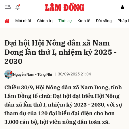
Mới nhất
Chính trị
Thời sự
Kinh tế
Đời sống
Pháp 
Gửi bình luận
Đại hội Hội Nông dân xã Nam
Dong lần thứ I, nhiệm kỳ 2025 -
2030
30/09/2025 21:04
Nguyễn Nam
-
Tùng Nhi
Chiều 30/9, Hội Nông dân xã Nam Dong, tỉnh
Hủy
Gửi
Lâm Đồng tổ chức Đại hội đại biểu Hội Nông
dân xã lần thứ I, nhiệm kỳ 2025 - 2030, với sự
tham dự của 120 đại biểu đại diện cho hơn
3.000 cán bộ, hội viên nông dân toàn xã.