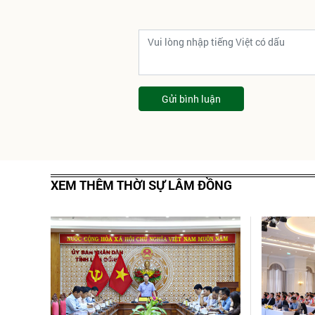
Gửi bình luận
XEM THÊM THỜI SỰ LÂM ĐỒNG