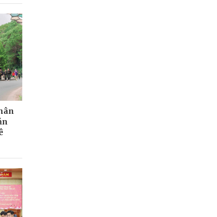
Nhân
ản
ê