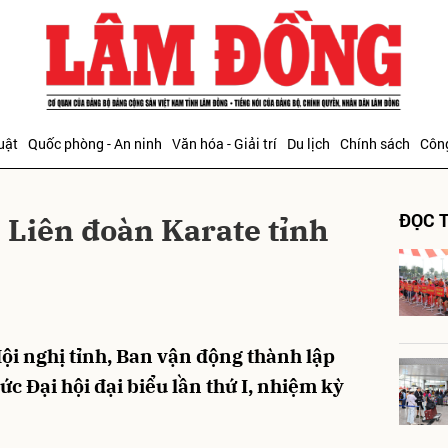
bình luận
uật
Quốc phòng - An ninh
Văn hóa - Giải trí
Du lịch
Chính sách
Công
ĐỌC T
p Liên đoàn Karate tỉnh
Hủy
G
Hội nghị tỉnh, Ban vận động thành lập
ức Đại hội đại biểu lần thứ I, nhiệm kỳ