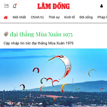
Mới nhất
Chính trị
Thời sự
Kinh tế
Đời sống
Pháp 
đại thắng Mùa Xuân 1975
Cập nhập tin tức đại thắng Mùa Xuân 1975