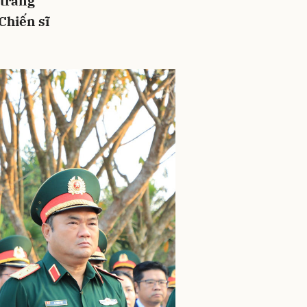
 trang
Chiến sĩ