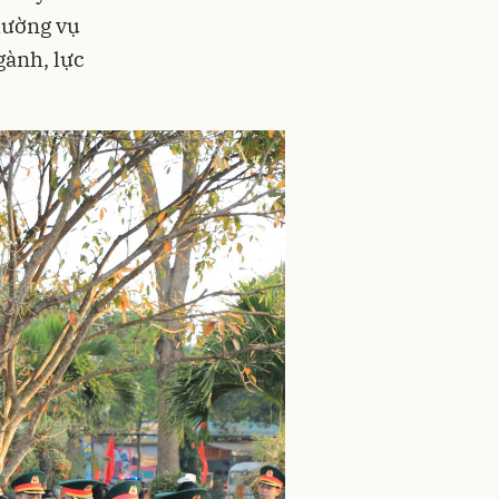
hường vụ
gành, lực