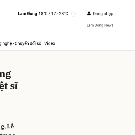
Lâm Đồng
18°C
/ 17 - 23°C
Đăng nhập
Lam Dong News
 nghệ - Chuyển đổi số
Video
âng
t sĩ
ửi
ng, Lễ