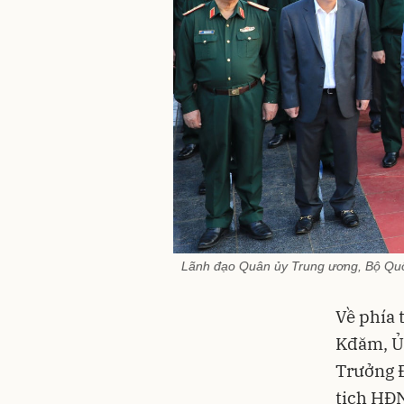
Lãnh đạo Quân ủy Trung ương, Bộ Quốc
Về phía 
Kđăm, Ủy
Trưởng Đ
tịch HĐN