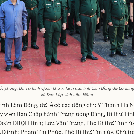
 phòng, Bộ Tư lệnh Quân khu 7, lãnh đạo tỉnh Lâm Đồng dự Lễ dâng 
xã Đức Lập, tỉnh Lâm Đồng
tỉnh Lâm Đồng, dự lễ có các đồng chí: Y Thanh Hà N
 viên Ban Chấp hành Trung ương Đảng, Bí thư Tỉn
oàn ĐBQH tỉnh; Lưu Văn Trung, Phó Bí thư Tỉnh ủ
D tỉnh; Phạm Thị Phúc, Phó Bí thư Tỉnh ủy, Chủ tị