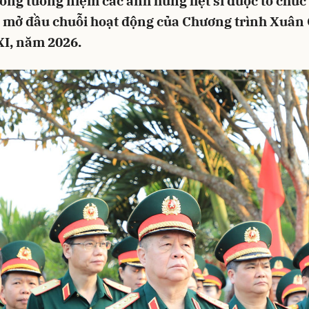
ng tưởng niệm các anh hùng liệt sĩ được tổ chức
 mở đầu chuỗi hoạt động của Chương trình Xuân 
XI, năm 2026.