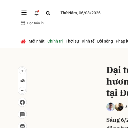
Thứ Năm,
06/08/2026
Đọc báo in
Gửi 
Mới nhất
Chính trị
Thời sự
Kinh tế
Đời sống
Pháp l
Đại 
hươn
tại 
Lê
Sáng 6/2