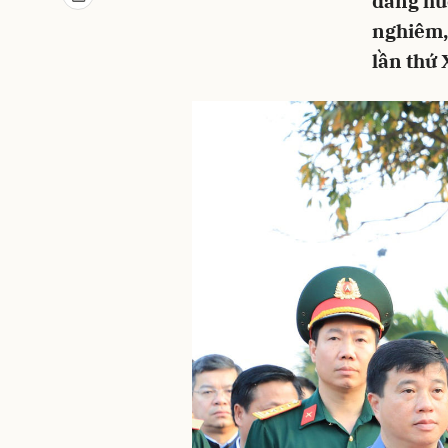
dâng hươ
nghiêm,
lần thứ 