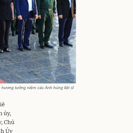
hương tưởng niệm các Anh hùng liệt sĩ
iê
h ủy,
y, Chủ
ch Ủy