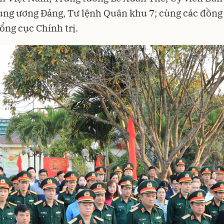
ng ương Đảng, Tư lệnh Quân khu 7; cùng các đồng 
ổng cục Chính trị.