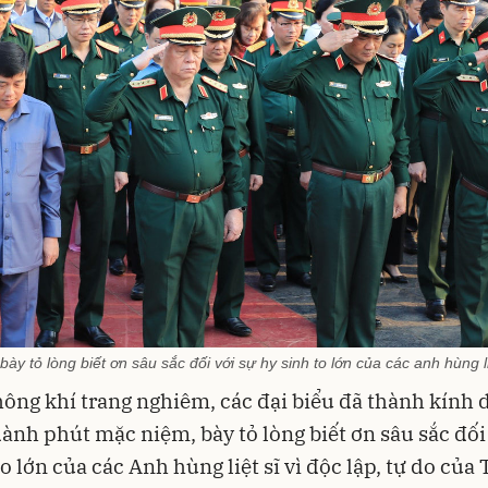
y tỏ lòng biết ơn sâu sắc đối với sự hy sinh to lớn của các anh hùng li
ông khí trang nghiêm, các đại biểu đã thành kính 
ành phút mặc niệm, bày tỏ lòng biết ơn sâu sắc đối
o lớn của các Anh hùng liệt sĩ vì độc lập, tự do của 