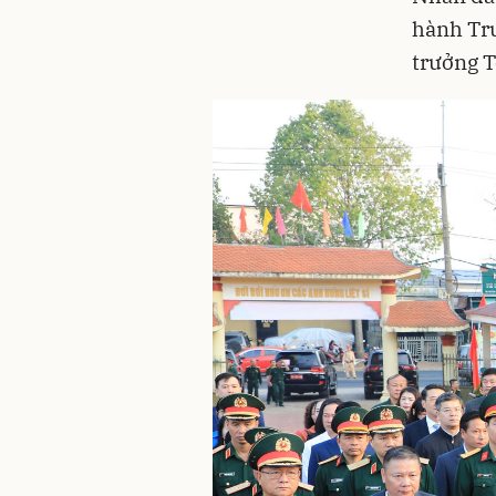
hành Tru
trưởng T