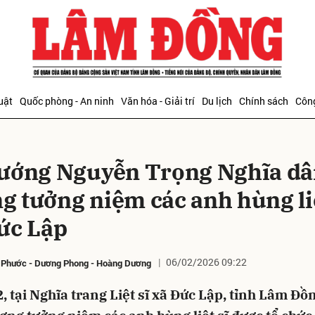
bình luận
uật
Quốc phòng - An ninh
Văn hóa - Giải trí
Du lịch
Chính sách
Công
tướng Nguyễn Trọng Nghĩa d
g tưởng niệm các anh hùng liệ
Đức Lập
Hủy
G
06/02/2026 09:22
 Phước
-
Dương Phong
-
Hoàng Dương
, tại Nghĩa trang Liệt sĩ xã Đức Lập, tỉnh Lâm Đồ