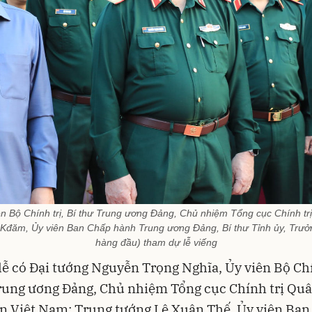
n Bộ Chính trị, Bí thư Trung ương Đảng, Chủ nhiệm Tổng cục Chính tr
 Kđăm, Ủy viên Ban Chấp hành Trung ương Đảng, Bí thư Tỉnh ủy, Trưở
hàng đầu) tham dự lễ viếng
lễ có Đại tướng Nguyễn Trọng Nghĩa, Ủy viên Bộ Chí
rung ương Đảng, Chủ nhiệm Tổng cục Chính trị Quâ
n Việt Nam; Trung tướng Lê Xuân Thế, Ủy viên Ban