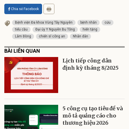
Chia sẻ Facebook
Bệnh viện Đa khoa Vùng Tây Nguyên
bệnh nhân
cứu
tiểu cầu
Đại úy Y Nguyên Bu Tông
hiến tặng
Lâm Đồng
chiến sĩ công an
Nhân dân
BÀI LIÊN QUAN
Lịch tiếp công dân
định kỳ tháng 8/2025
5 công cụ tạo tiêu đề và
mô tả quảng cáo cho
thương hiệu 2026