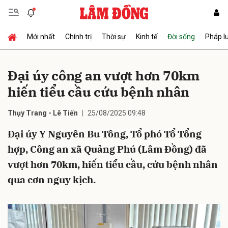
Mới nhất
Chính trị
Thời sự
Kinh tế
Đời sống
Pháp l
Gửi bình luận
Đại úy công an vượt hơn 70km
hiến tiểu cầu cứu bệnh nhân
Thụy Trang - Lê Tiến
25/08/2025 09:48
Đại úy Y Nguyên Bu Tông, Tổ phó Tổ Tổng
hợp, Công an xã Quảng Phú (Lâm Đồng) đã
Hủy
Gửi
vượt hơn 70km, hiến tiểu cầu, cứu bệnh nhân
qua cơn nguy kịch.