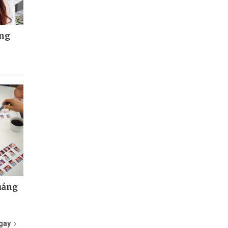
òng
uảng
gay