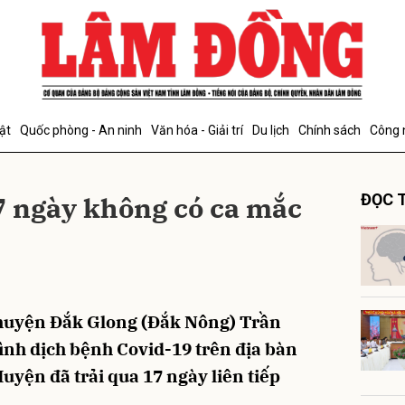
bình luận
ật
Quốc phòng - An ninh
Văn hóa - Giải trí
Du lịch
Chính sách
Công 
7 ngày không có ca mắc
ĐỌC T
Hủy
G
huyện Đắk Glong (Đắk Nông) Trần
ình dịch bệnh Covid-19 trên địa bàn
uyện đã trải qua 17 ngày liên tiếp