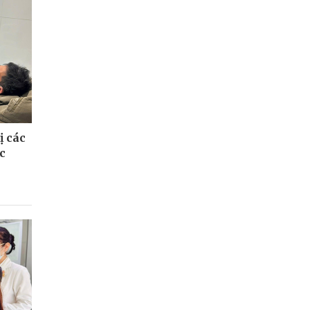
ị các
c