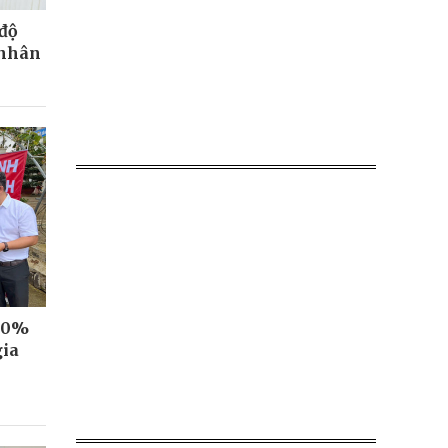
độ
 nhân
100%
gia