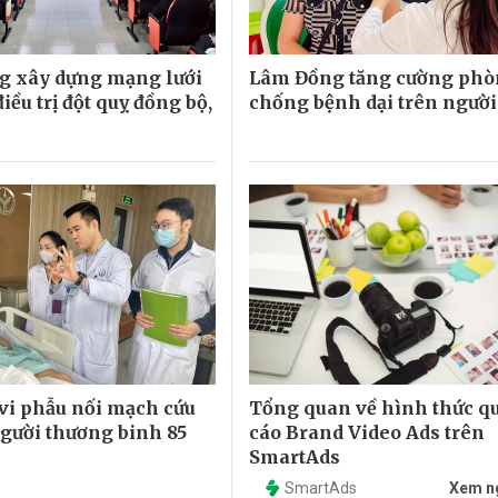
g xây dựng mạng lưới
Lâm Đồng tăng cường ph
điều trị đột quỵ đồng bộ,
chống bệnh dại trên người
vi phẫu nối mạch cứu
Tổng quan về hình thức q
người thương binh 85
cáo Brand Video Ads trên
SmartAds
SmartAds
Xem n