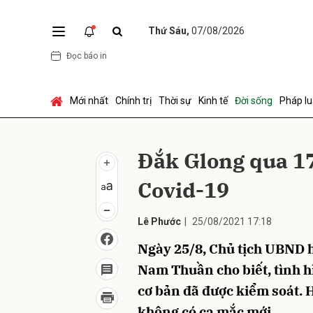
Thứ Sáu,
07/08/2026
Đọc báo in
Gửi 
Mới nhất
Chính trị
Thời sự
Kinh tế
Đời sống
Pháp lu
Đắk Glong qua 1
Covid-19
Lê Phước
|
25/08/2021 17:18
Ngày 25/8, Chủ tịch UBND 
Nam Thuần cho biết, tình h
cơ bản đã được kiểm soát. H
không có ca mắc mới.